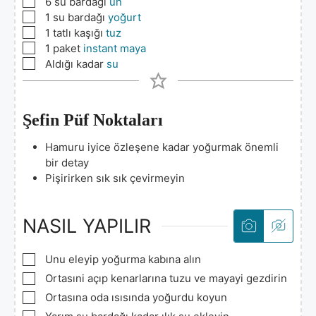
▢
6
su bardağı
un
▢
1
su bardağı
yoğurt
▢
1
tatlı kaşığı
tuz
▢
1
paket
instant maya
▢
Aldığı kadar
su
Şefin Püf Noktaları
Hamuru iyice özleşene kadar yoğurmak önemli
bir detay
Pişirirken sık sık çevirmeyin
NASIL YAPILIR
▢
Unu eleyip yoğurma kabına alın
▢
Ortasıni açıp kenarlarına tuzu ve mayayi gezdirin
▢
Ortasına oda ısısında yoğurdu koyun
▢