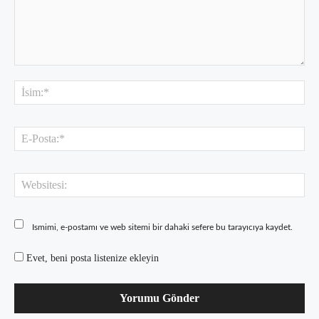
Yorum:
İsi
E-
Pos
Web
Ismimi, e-postamı ve web sitemi bir dahaki sefere bu tarayıcıya kaydet.
Evet, beni posta listenize ekleyin