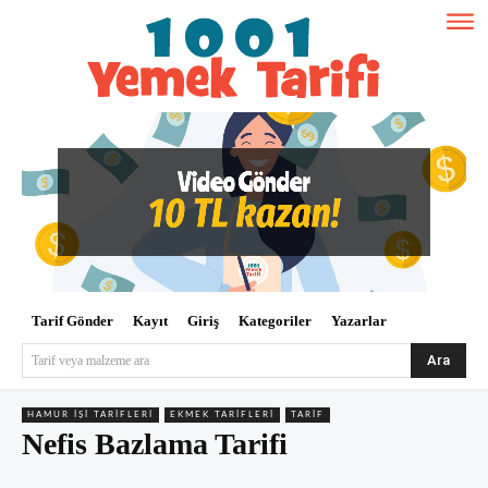
Tarif Gönder
Kayıt
Giriş
Kategoriler
Yazarlar
Ara
Tarif veya malzeme ara
HAMUR İŞI TARIFLERI
EKMEK TARIFLERI
TARIF
Nefis Bazlama Tarifi