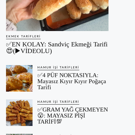
EKMEK TARIFLERI
✅EN KOLAY: Sandviç Ekmeği Tarifi
😍(▶️VİDEOLU)
HAMUR İŞI TARIFLERI
✅4 PÜF NOKTASIYLA:
Mayasız Kıyır Kıyır Poğaça
Tarifi
HAMUR İŞI TARIFLERI
✅GRAM YAĞ ÇEKMEYEN
😮: MAYASIZ PİŞİ
TARİFİ💯