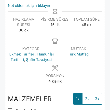
Not eklemek için tıklayın
HAZIRLAMA
PIŞIRME SÜRESI
TOPLAM SÜRE
SÜRESI
15
dk
45
dk
30
dk
KATEGORI
MUTFAK
Ekmek Tarifleri
,
Hamur İşi
Türk Mutfağı
Tarifleri
,
Şefin Tavsiyesi
PORSIYON
4
kişilik
MALZEMELER
1x
2x
3x