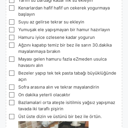
Yarım su bardağı kadar ılık su ekleyin
▢
Kenarlardan hafif hafif un cekerek yogurmaya
başlayın
▢
Suyu az gelirse tekrar su ekleyin
▢
Yumuşak ele yapışmayan bir hamur hazırlayın
▢
Hamuru iyice ozlesene kadar yogurun
▢
Ağzını kapatıp temiz bir bez ile sarın 30.dakika
mayalanmaya bırakın
▢
Mayası gelen hamuru fazla eZmeden usulca
havasını alın
▢
Bezeler yapıp tek tek pasta tabağı büyüklüğünde
açın
▢
Sofra arasına alın ve tekrar mayalandirin
▢
On dakika yeterli olacaktır
▢
Bazlamalari orta ateşte isitilmis yağsız yapışmaz
tavada iki taraflı pişirin
▢
Üst üste dizin ve üstünü bir bez ile örtün.