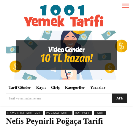
Tarif Gönder
Kayıt
Giriş
Kategoriler
Yazarlar
Ara
Tarif veya malzeme ara
HAMUR İŞI TARIFLERI
POĞAÇA TARIFI
KAHVALTI
TARIF
Nefis Peynirli Poğaça Tarifi