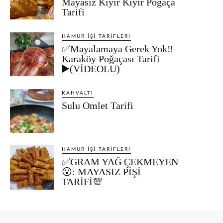
Mayasız Kıyır Kıyır Poğaça
Tarifi
HAMUR İŞI TARIFLERI
✅Mayalamaya Gerek Yok‼️
Karaköy Poğaçası Tarifi
▶️(VİDEOLU)
KAHVALTI
Sulu Omlet Tarifi
HAMUR İŞI TARIFLERI
✅GRAM YAĞ ÇEKMEYEN
😮: MAYASIZ PİŞİ
TARİFİ💯