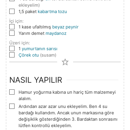
ekleyelim)
▢
1,5
paket
kabartma tozu
İçi için:
▢
1
kase ufaltılmış
beyaz peynir
▢
Yarım demet
maydanoz
Üzeri için:
▢
1
yumurtanın sarısı
▢
Çörek otu
(susam)
NASIL YAPILIR
▢
Hamur yoğurma kabına un hariç tüm malzemeyi
alalım.
▢
Ardından azar azar unu ekleyelim. Ben 4 su
bardağı kullandım. Ancak unun markasına göre
değişiklik gösterdiğinden 3. Bardaktan sonrasını
lütfen kontrollü ekleyelim.