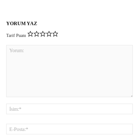
YORUM YAZ
Tarif Puanı
Yorum:
İsi
E-
Pos