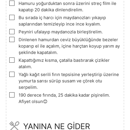
▢
Hamuru yoğurduktan sonra üzerini streç film ile
kapatıp 20 dakika dinlendirelim.
▢
Bu sırada iç harcı için maydanozları yıkayıp
saplarından temizleyip ince ince kıyalım.
▢
Peyniri ufalayıp maydanozla birleştirelim.
▢
Dinlenen hamurdan ceviz büyüklüğünde bezeler
koparıp el ile açalım, içine harçtan koyup yarım ay
şeklinde kapatalım.
▢
Kapattığımız kısma, çatalla bastırarak çizikler
atalım.
▢
Yağlı kağıt serili fırın tepsisine yerleştirip üzerine
yumurta sarısı sürüp susam ve çörek otu
serpelim.
▢
190 derece fırında, 25 dakika kadar pişirelim.
Afiyet olsun😊
YANINA NE GİDER