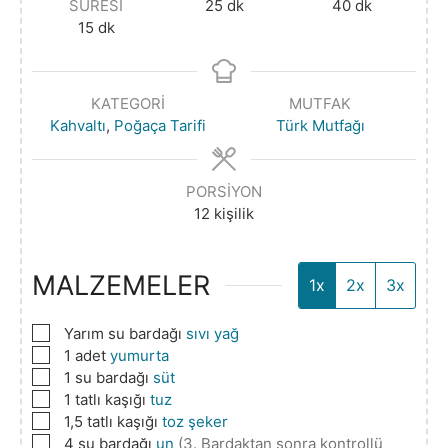
SÜRESI
25
dk
40
dk
15
dk
KATEGORI
MUTFAK
Kahvaltı
,
Poğaça Tarifi
Türk Mutfağı
PORSIYON
12
kişilik
MALZEMELER
1x
2x
3x
▢
Yarım su bardağı
sıvı yağ
▢
1
adet
yumurta
▢
1
su bardağı
süt
▢
1
tatlı kaşığı
tuz
▢
1,5
tatlı kaşığı
toz şeker
▢
4
su bardağı
un
(3. Bardaktan sonra kontrollü