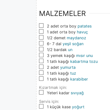
MALZEMELER
▢
2
adet orta boy
patates
▢
1
adet orta boy
havuç
▢
1/2
demet
maydanoz
▢
6- 7
dal
yeşil soğan
▢
1/2
bardak
un
▢
3
yemek kaşığı
mısır unu
▢
1
tatlı kaşığı
kabartma tozu
▢
2
adet
yumurta
▢
1
tatlı kaşığı
tuz
▢
1
tatlı kaşığı
karabiber
Kızartmak için:
▢
Yeteri kadar
sıvıyağ
Servis için:
▢
1
küçük kase
yoğurt