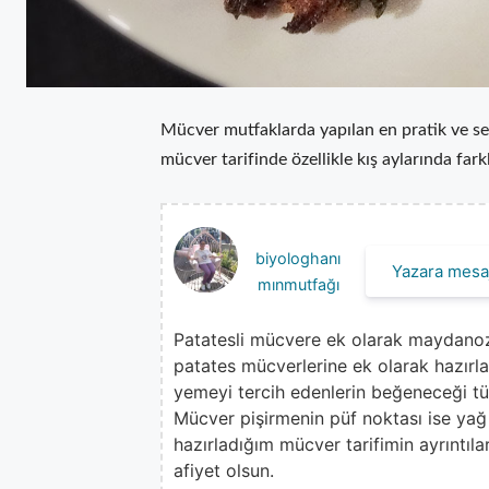
Mücver mutfaklarda yapılan en pratik ve sevil
mücver tarifinde özellikle kış aylarında fa
biyologhanı
Yazara mesaj
mınmutfağı
Patatesli mücvere ek olarak maydanoz, 
patates mücverlerine ek olarak hazırlad
yemeyi tercih edenlerin beğeneceği tü
Mücver pişirmenin püf noktası ise y
hazırladığım mücver tarifimin ayrıntıl
afiyet olsun.