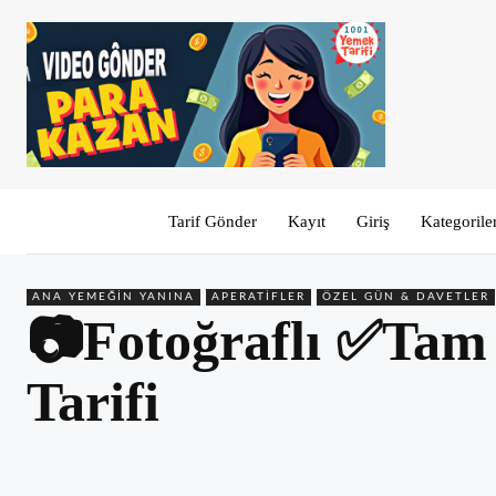
Tarif Gönder
Kayıt
Giriş
Kategorile
ANA YEMEĞIN YANINA
APERATIFLER
ÖZEL GÜN & DAVETLER
📷Fotoğraflı ✅Tam Ö
Tarifi