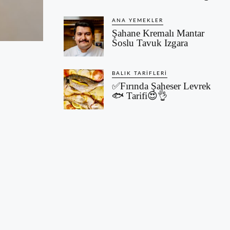
ANA YEMEKLER
Şahane Kremalı Mantar
Soslu Tavuk Izgara
BALIK TARIFLERI
✅Fırında Şaheser Levrek
🐟 Tarifi😍👌