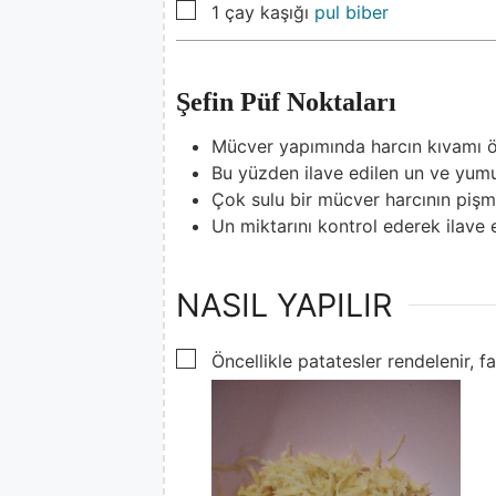
▢
1
çay kaşığı
pul biber
Şefin Püf Noktaları
Mücver yapımında harcın kıvamı ö
Bu yüzden ilave edilen un ve yumur
Çok sulu bir mücver harcının pişme
Un miktarını kontrol ederek ilave 
NASIL YAPILIR
▢
Öncellikle patatesler rendelenir, fa