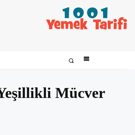
eşillikli Mücver
Paylaş