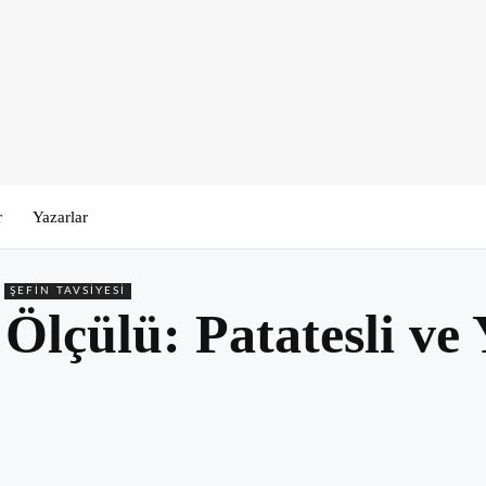
r
Yazarlar
ŞEFIN TAVSIYESI
lçülü: Patatesli ve Y