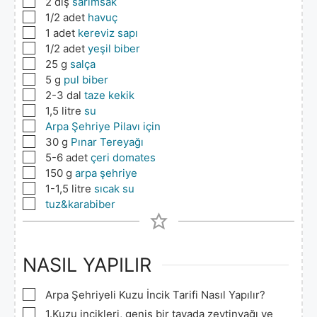
▢
2
diş
sarımsak
▢
1/2
adet
havuç
▢
1
adet
kereviz sapı
▢
1/2
adet
yeşil biber
▢
25
g
salça
▢
5
g
pul biber
▢
2-3
dal
taze kekik
▢
1,5
litre
su
▢
Arpa Şehriye Pilavı için
▢
30
g
Pınar Tereyağı
▢
5-6
adet
çeri domates
▢
150
g
arpa şehriye
▢
1-1,5
litre
sıcak su
▢
tuz&karabiber
NASIL YAPILIR
▢
Arpa Şehriyeli Kuzu İncik Tarifi Nasıl Yapılır?
▢
1.Kuzu incikleri, geniş bir tavada zeytinyağı ve