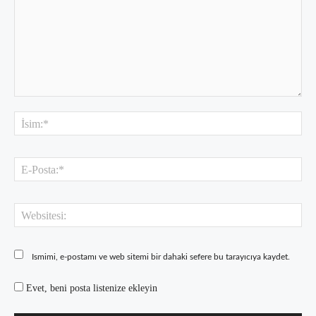
Yorum:
İsi
E-
Pos
Web
Ismimi, e-postamı ve web sitemi bir dahaki sefere bu tarayıcıya kaydet.
Evet, beni posta listenize ekleyin