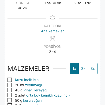
SÜRESI
1
sa
30
dk
2
sa
10
dk
40
dk
KATEGORI
Ana Yemekler
PORSIYON
2
-4
MALZEMELER
1x
2x
3x
▢
Kuzu incik için
▢
20
ml
zeytinyağı
▢
40
g
Pınar Tereyağı
▢
2
adet
orta boy kemikli kuzu incik
▢
50
g
kuru soğan