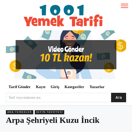
Tarif Gönder
Kayıt
Giriş
Kategoriler
Yazarlar
Ara
Tarif veya malzeme ara
ANA YEMEKLER
ŞEFIN TAVSIYESI
Arpa Şehriyeli Kuzu İncik