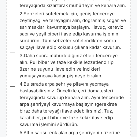
tereyağında kızartarak mühürleyin ve kenara alın.
▢
2.Sebzeleri sotelemek için, geniş tencereye
zeytinyağı ve tereyağını alın, doğranmış soğan ve
sarımsakları kavurmaya başlayın. Havuç, kereviz
sapı ve yeşil biberi ilave edip kavurma işlemini
sürdürün. Tüm sebzeler sotelendikten sonra
salçayı ilave edip kokusu çıkana kadar kavurun.
▢
3.Daha sonra mühürlediğiniz etleri tencereye
alın. Pul biber ve taze kekikle lezzetlendirip
üzerine suyunu ilave edin ve incikleri
yumuşayıncaya kadar pişmeye bırakın.
▢
4.Bu sırada arpa şehriye pilavını yapmaya
başlayabilirsiniz. Öncelikle çeri domatesleri
tereyağında kavurup kenara alın. Aynı tencerede
arpa şehriyeyi kavurmaya başlayın (gerekirse
biraz daha tereyağı ilave edebilirsiniz). Tuz,
karabiber, pul biber ve taze kekik ilave edip
kavurma işlemini sürdürün.
▢
5.Altın sarısı renk alan arpa şehriyenin üzerine