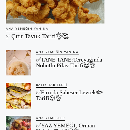
ANA YEMEĞIN YANINA
✅Çıtır Tavuk Tarifi👌🥰
ANA YEMEĞIN YANINA
✅TANE TANE:Tereyağında
Nohutlu Pilav Tarifi😍👌
BALIK TARIFLERI
✅Fırında Şaheser Levrek🐟
Tarifi😍👌
ANA YEMEKLER
✅YAZ YEMEĞİ: Orman