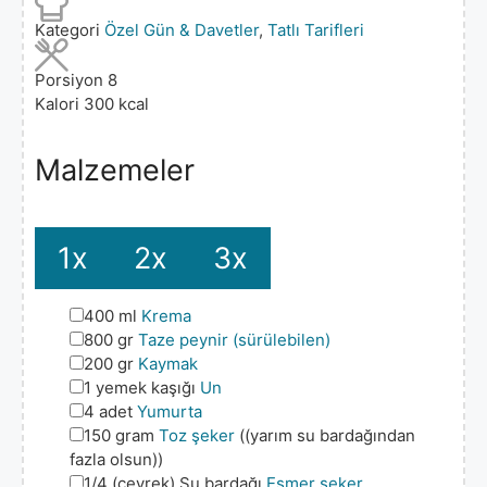
Kategori
Özel Gün & Davetler
,
Tatlı Tarifleri
Porsiyon
8
Kalori
300
kcal
Malzemeler
1x
2x
3x
▢
400
ml
Krema
▢
800
gr
Taze peynir (sürülebilen)
▢
200
gr
Kaymak
▢
1
yemek kaşığı
Un
▢
4
adet
Yumurta
▢
150
gram
Toz şeker
((yarım su bardağından
fazla olsun))
▢
1/4
(çeyrek) Su bardağı
Esmer şeker