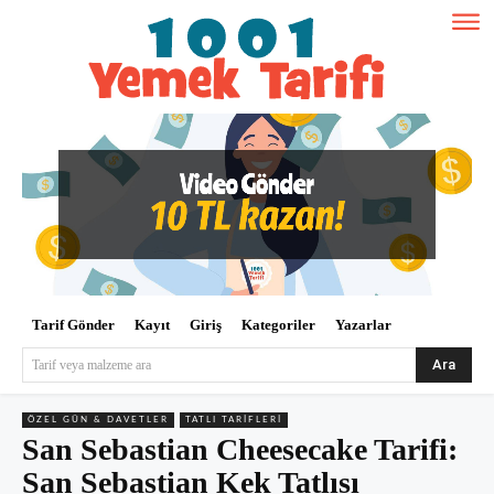
Tarif Gönder
Kayıt
Giriş
Kategoriler
Yazarlar
Ara
Tarif veya malzeme ara
ÖZEL GÜN & DAVETLER
TATLI TARIFLERI
San Sebastian Cheesecake Tarifi:
San Sebastian Kek Tatlısı