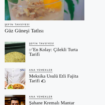
ŞEFIN TAVSIYESI
Güz Güneşi Tatlısı
ŞEFIN TAVSIYESI
✅En Kolay: Çilekli Turta
Tarifi
ANA YEMEKLER
Meksika Usulü Etli Fajita
Tarifi 🌮
ANA YEMEKLER
Şahane Kremalı Mantar