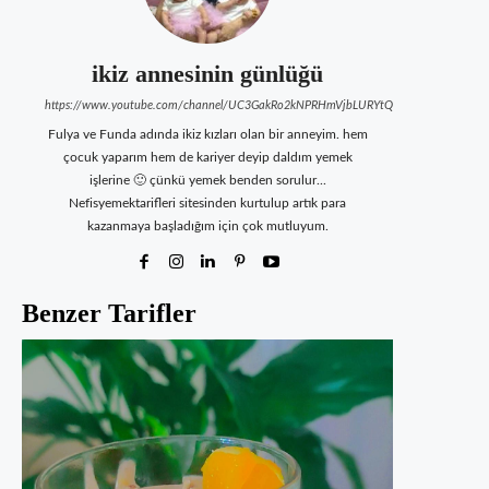
ikiz annesinin günlüğü
https://www.youtube.com/channel/UC3GakRo2kNPRHmVjbLURYtQ
Fulya ve Funda adında ikiz kızları olan bir anneyim. hem
çocuk yaparım hem de kariyer deyip daldım yemek
işlerine 🙂 çünkü yemek benden sorulur...
Nefisyemektarifleri sitesinden kurtulup artık para
kazanmaya başladığım için çok mutluyum.
Benzer Tarifler