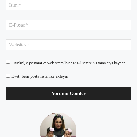
İsi
E-
Pos
Web
Ismimi, e-postamı ve web sitemi bir dahaki sefere bu tarayıcıya kaydet.
Evet, beni posta listenize ekleyin