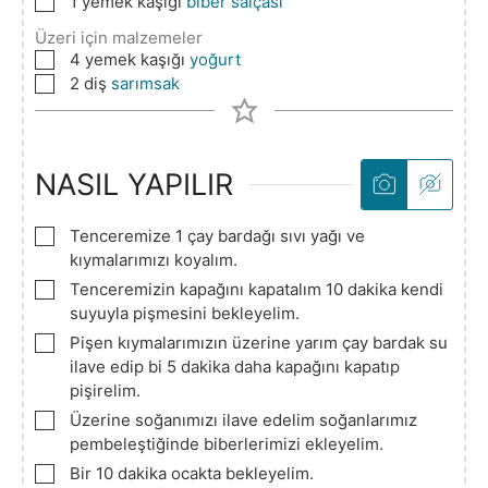
▢
1
yemek kaşığı
biber salçası
Üzeri için malzemeler
▢
4
yemek kaşığı
yoğurt
▢
2
diş
sarımsak
NASIL YAPILIR
▢
Tenceremize 1 çay bardağı sıvı yağı ve
kıymalarımızı koyalım.
▢
Tenceremizin kapağını kapatalım 10 dakika kendi
suyuyla pişmesini bekleyelim.
▢
Pişen kıymalarımızın üzerine yarım çay bardak su
ilave edip bi 5 dakika daha kapağını kapatıp
pişirelim.
▢
Üzerine soğanımızı ilave edelim soğanlarımız
pembeleştiğinde biberlerimizi ekleyelim.
▢
Bir 10 dakika ocakta bekleyelim.