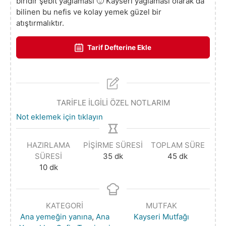
biridir şebit yağlaması 🙂 Kayseri yağlaması olarak da
bilinen bu nefis ve kolay yemek güzel bir
atıştırmalıktır.
Tarif Defterine Ekle
TARİFLE İLGİLİ ÖZEL NOTLARIM
Not eklemek için tıklayın
HAZIRLAMA
PIŞIRME SÜRESI
TOPLAM SÜRE
SÜRESI
35
dk
45
dk
10
dk
KATEGORI
MUTFAK
Ana yemeğin yanına
,
Ana
Kayseri Mutfağı