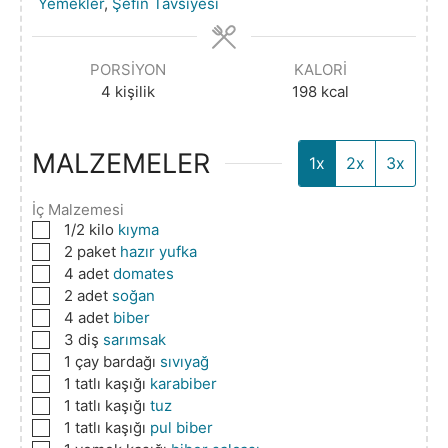
Yemekler
,
Şefin Tavsiyesi
PORSIYON
KALORI
4
kişilik
198
kcal
MALZEMELER
1x
2x
3x
İç Malzemesi
▢
1/2
kilo
kıyma
▢
2
paket
hazır yufka
▢
4
adet
domates
▢
2
adet
soğan
▢
4
adet
biber
▢
3
diş
sarımsak
▢
1
çay bardağı
sıvıyağ
▢
1
tatlı kaşığı
karabiber
▢
1
tatlı kaşığı
tuz
▢
1
tatlı kaşığı
pul biber