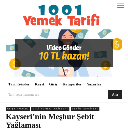
Tarif Gönder
Kayıt
Giriş
Kategoriler
Yazarlar
Ara
Tarif veya malzeme ara
ATIŞTIRMALIK
ETLI YEMEK TARIFLERI
ŞEFIN TAVSIYESI
Kayseri’nin Meşhur Şebit
Yağlaması