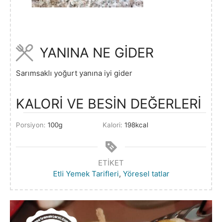
YANINA NE GİDER
Sarımsaklı yoğurt yanına iyi gider
KALORİ VE BESİN DEĞERLERİ
Porsiyon:
100
g
Kalori:
198
kcal
ETIKET
Etli Yemek Tarifleri
,
Yöresel tatlar