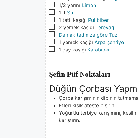
▢
1/2
yarım
Limon
▢
1
lt
Su
▢
1
tatlı kaşığı
Pul biber
▢
2
yemek kaşığı
Tereyağı
▢
Damak tadınıza göre Tuz
▢
1
yemek kaşığı
Arpa şehriye
▢
1
çay kaşığı
Karabiber
Şefin Püf Noktaları
Düğün Çorbası Yapma
Çorba karışımının dibinin tutmamas
Etleri kısık ateşte pişirin.
Yoğurtlu terbiye karışımını, kesil
karıştırın.