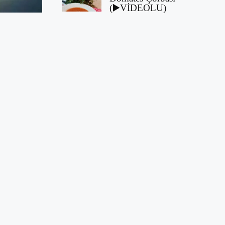
(▶️VİDEOLU)