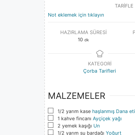
TARİFLE
Not eklemek için tıklayın
HAZIRLAMA SÜRESI
10
dk
KATEGORI
Çorba Tarifleri
MALZEMELER
▢
1/2
yarım kase
haşlanmış Dana eti
▢
1
kahve fincanı
Ayçiçek yağı
▢
2
yemek kaşığı
Un
▢
1/2
yarım su bardağı
Yoğurt