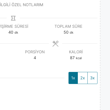
 İLGİLİ ÖZEL NOTLARIM
PIŞIRME SÜRESI
TOPLAM SÜRE
40
50
dk
dk
PORSIYON
KALORI
4
87
kcal
1x
2x
3x