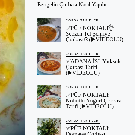
Ezogelin Çorbası Nasıl Yapılır
ÇORBA TARIFLERI
✅PÜF NOKTALI👌
Sebzeli Tel Şehriye
Çorbası🍲(▶️VİDEOLU)
ÇORBA TARIFLERI
✅ADANA İŞİ: Yüksük
Çorbası Tarifi
(▶️VİDEOLU)
ÇORBA TARIFLERI
✅PÜF NOKTALI:
Nohutlu Yoğurt Çorbası
Tarifi (▶️VİDEOLU)
ÇORBA TARIFLERI
✅PÜF NOKTALI:
Domates Çorbası