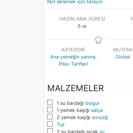
Not eklemek için tıklayın
HAZIRLAMA SÜRESI
5
dk
KATEGORI
MUTFAK
Ana yemeğin yanına
,
Global
Pilav Tarifleri
MALZEMELER
▢
1
su bardağı
bulgur
▢
1
yemek kaşığı
salça
▢
2
yemek kaşığı
sıvıyağ
▢
Tuz
▢
2
su bardağı sıcak
su