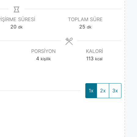
PIŞIRME SÜRESI
TOPLAM SÜRE
20
25
dk
dk
PORSIYON
KALORI
4
113
kişilik
kcal
1x
2x
3x