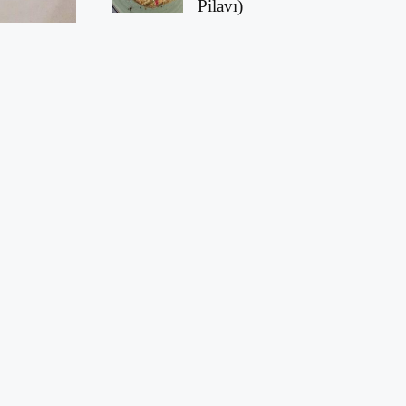
Pilavı)