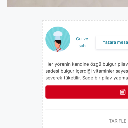
Gul ve
Yazara mesaj
sah
Her yörenin kendine özgü bulgur pilavı v
sadesi bulgur içerdiği vitaminler saye
severek tüketilir. Sade bir pilav yapma
TARİFLE