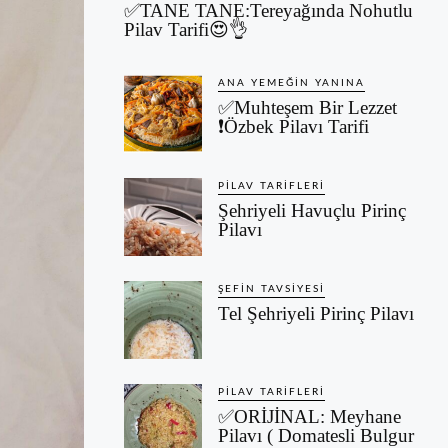
✅TANE TANE:Tereyağında Nohutlu
Pilav Tarifi😍👌
ANA YEMEĞIN YANINA
✅Muhteşem Bir Lezzet
❗Özbek Pilavı Tarifi
PILAV TARIFLERI
Şehriyeli Havuçlu Pirinç
Pilavı
ŞEFIN TAVSIYESI
Tel Şehriyeli Pirinç Pilavı
PILAV TARIFLERI
✅ORİJİNAL: Meyhane
Pilavı ( Domatesli Bulgur