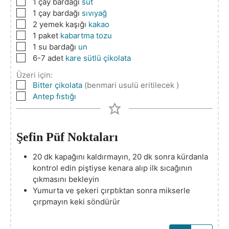
▢
1
çay bardağı
süt
▢
1
çay bardağı
sıvıyağ
▢
2
yemek kaşığı
kakao
▢
1
paket
kabartma tozu
▢
1
su bardağı
un
▢
6-7
adet
kare sütlü çikolata
Üzeri için:
▢
Bitter çikolata
(benmari usulü eritilecek )
▢
Antep fıstığı
Şefin Püf Noktaları
20 dk kapağını kaldırmayın, 20 dk sonra kürdanla
kontrol edin piştiyse kenara alıp ilk sıcağının
çıkmasını bekleyin
Yumurta ve şekeri çırptıktan sonra mikserle
çırpmayın keki söndürür