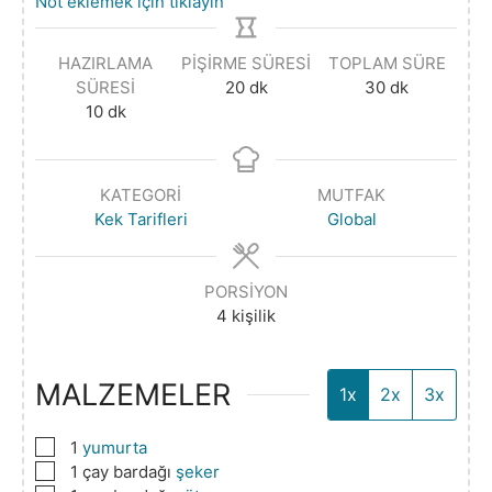
Not eklemek için tıklayın
HAZIRLAMA
PIŞIRME SÜRESI
TOPLAM SÜRE
SÜRESI
20
dk
30
dk
10
dk
KATEGORI
MUTFAK
Kek Tarifleri
Global
PORSIYON
4
kişilik
MALZEMELER
1x
2x
3x
▢
1
yumurta
▢
1
çay bardağı
şeker