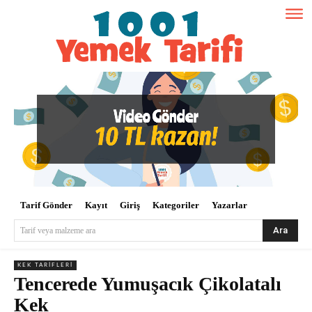
Tarif Gönder
Kayıt
Giriş
Kategoriler
Yazarlar
Ara
Tarif veya malzeme ara
KEK TARIFLERI
Tencerede Yumuşacık Çikolatalı
Kek