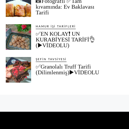
📸Fotoğraflı ✅Tam
kıvamında: Ev Baklavası
Tarifi
HAMUR İŞI TARIFLERI
✅EN KOLAY❗ UN
KURABİYESİ TARİFİ👌
(▶️VİDEOLU)
ŞEFIN TAVSIYESI
✅Granolalı Truff Tarifi
(Dilimlenmiş)▶️VİDEOLU