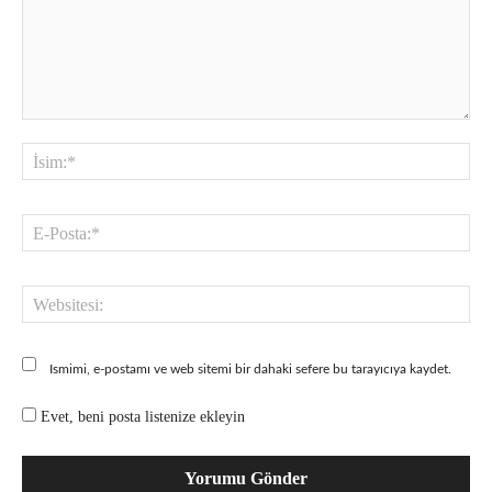
Yorum:
İsi
E-
Pos
Web
Ismimi, e-postamı ve web sitemi bir dahaki sefere bu tarayıcıya kaydet.
Evet, beni posta listenize ekleyin