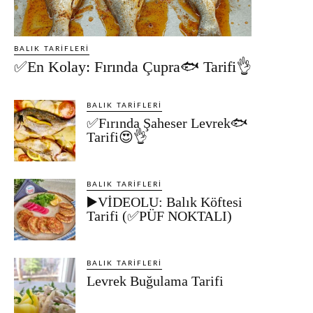
BALIK TARIFLERI
✅En Kolay: Fırında Çupra🐟 Tarifi👌
BALIK TARIFLERI
✅Fırında Şaheser Levrek🐟
Tarifi😍👌
BALIK TARIFLERI
▶️VİDEOLU: Balık Köftesi
Tarifi (✅PÜF NOKTALI)
BALIK TARIFLERI
Levrek Buğulama Tarifi