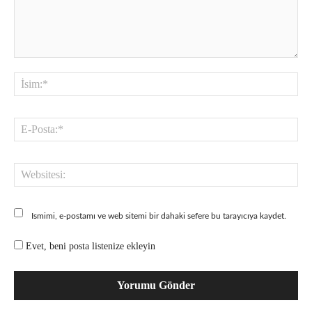
Yorum:
İsi
E-
Pos
Web
Ismimi, e-postamı ve web sitemi bir dahaki sefere bu tarayıcıya kaydet.
Evet, beni posta listenize ekleyin