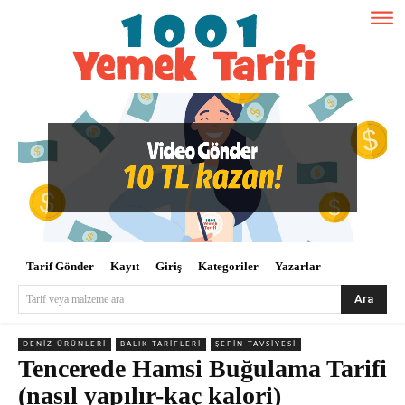
Tarif Gönder
Kayıt
Giriş
Kategoriler
Yazarlar
Ara
Tarif veya malzeme ara
DENIZ ÜRÜNLERI
BALIK TARIFLERI
ŞEFIN TAVSIYESI
Tencerede Hamsi Buğulama Tarifi
(nasıl yapılır-kaç kalori)