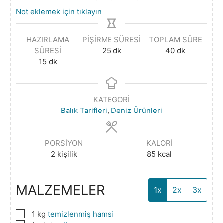
Not eklemek için tıklayın
HAZIRLAMA
PIŞIRME SÜRESI
TOPLAM SÜRE
SÜRESI
25
dk
40
dk
15
dk
KATEGORI
Balık Tarifleri
,
Deniz Ürünleri
PORSIYON
KALORI
2
kişilik
85
kcal
MALZEMELER
1x
2x
3x
▢
1
kg
temizlenmiş hamsi