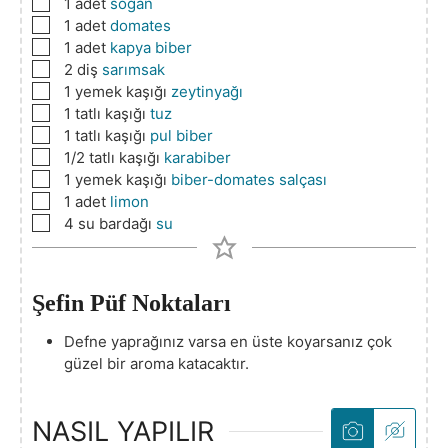
▢
1
adet
soğan
▢
1
adet
domates
▢
1
adet
kapya biber
▢
2
diş
sarımsak
▢
1
yemek kaşığı
zeytinyağı
▢
1
tatlı kaşığı
tuz
▢
1
tatlı kaşığı
pul biber
▢
1/2
tatlı kaşığı
karabiber
▢
1
yemek kaşığı
biber-domates salçası
▢
1
adet
limon
▢
4
su bardağı
su
Şefin Püf Noktaları
Defne yaprağınız varsa en üste koyarsanız çok
güzel bir aroma katacaktır.
NASIL YAPILIR