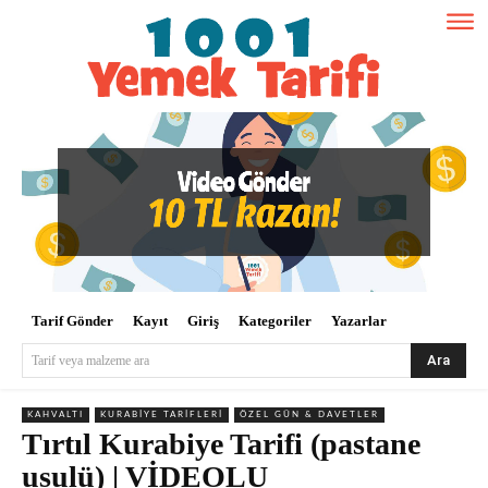
Tarif Gönder
Kayıt
Giriş
Kategoriler
Yazarlar
Ara
Tarif veya malzeme ara
KAHVALTI
KURABIYE TARIFLERI
ÖZEL GÜN & DAVETLER
Tırtıl Kurabiye Tarifi (pastane
usulü) | VİDEOLU