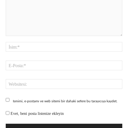
Yorum:
İsi
E-
Pos
Web
Ismimi, e-postamı ve web sitemi bir dahaki sefere bu tarayıcıya kaydet.
Evet, beni posta listenize ekleyin