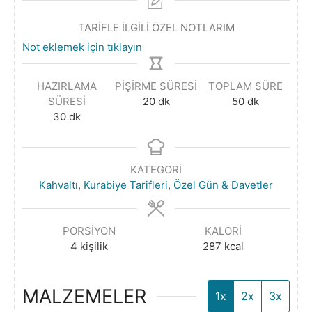
TARİFLE İLGİLİ ÖZEL NOTLARIM
Not eklemek için tıklayın
HAZIRLAMA
PIŞIRME SÜRESI
TOPLAM SÜRE
SÜRESI
20
dk
50
dk
30
dk
KATEGORI
Kahvaltı
,
Kurabiye Tarifleri
,
Özel Gün & Davetler
PORSIYON
KALORI
4
kişilik
287
kcal
MALZEMELER
1x
2x
3x