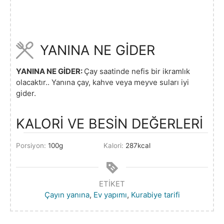
YANINA NE GİDER
YANINA NE GİDER:
Çay saatinde nefis bir ikramlık
olacaktır.. Yanına çay, kahve veya meyve suları iyi
gider.
KALORİ VE BESİN DEĞERLERİ
Porsiyon:
100
g
Kalori:
287
kcal
ETIKET
Çayın yanına
,
Ev yapımı
,
Kurabiye tarifi