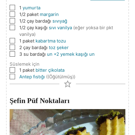
▢
1
yumurta
▢
1/2
paket
margarin
▢
1/2
çay bardağı
sıvıyağ
▢
1/2
çay kaşığı
sıvı vanilya
(eğer yoksa bir pkt
vanilya)
▢
1
paket
kabartma tozu
▢
2
çay bardağı
toz şeker
▢
3
su bardağı
un +2 yemek kaşığı un
Süslemek için
▢
1
paket
bitter çikolata
▢
Antep fıstığı
((Öğütülmüş))
Şefin Püf Noktaları