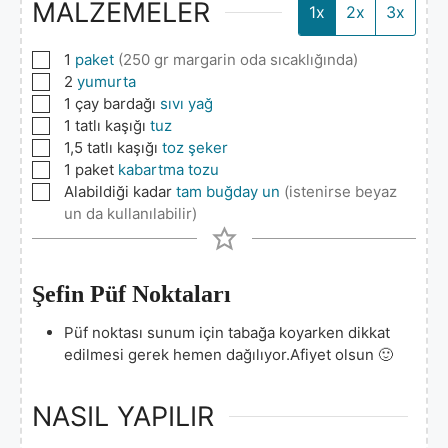
MALZEMELER
1x
2x
3x
▢
1
paket
(250 gr margarin oda sıcaklığında)
▢
2
yumurta
▢
1
çay bardağı
sıvı yağ
▢
1
tatlı kaşığı
tuz
▢
1,5
tatlı kaşığı
toz şeker
▢
1
paket
kabartma tozu
▢
Alabildiği kadar
tam buğday un
(istenirse beyaz
un da kullanılabilir)
Şefin Püf Noktaları
Püf noktası sunum için tabağa koyarken dikkat
edilmesi gerek hemen dağılıyor.
Afiyet olsun 🙂
NASIL YAPILIR