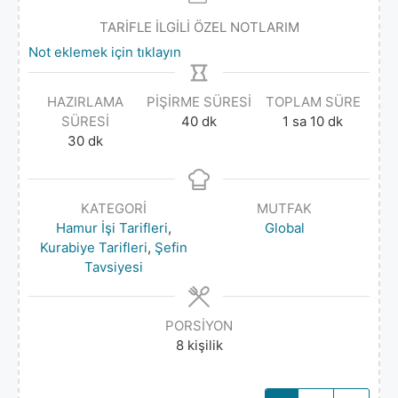
TARİFLE İLGİLİ ÖZEL NOTLARIM
Not eklemek için tıklayın
HAZIRLAMA
PIŞIRME SÜRESI
TOPLAM SÜRE
SÜRESI
40
dk
1
sa
10
dk
30
dk
KATEGORI
MUTFAK
Hamur İşi Tarifleri
,
Global
Kurabiye Tarifleri
,
Şefin
Tavsiyesi
PORSIYON
8
kişilik