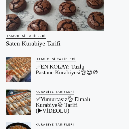
HAMUR İŞI TARIFLERI
Saten Kurabiye Tarifi
HAMUR İŞI TARIFLERI
✅EN KOLAY: Tuzlu
Pastane Kurabiyesi👌😍🍪
KURABIYE TARIFLERI
✅Yumurtasız👌 Elmalı
Kurabiye🍪 Tarifi
(▶️VİDEOLU)
KURABIYE TARIFLERI