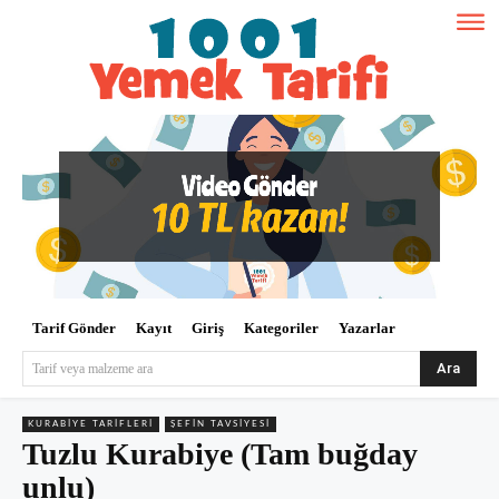
Tarif Gönder
Kayıt
Giriş
Kategoriler
Yazarlar
Ara
Tarif veya malzeme ara
KURABIYE TARIFLERI
ŞEFIN TAVSIYESI
Tuzlu Kurabiye (Tam buğday
unlu)