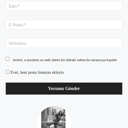
İsi
E-
Pos
Web
Ismimi, e-postamı ve web sitemi bir dahaki sefere bu tarayıcıya kaydet.
Evet, beni posta listenize ekleyin