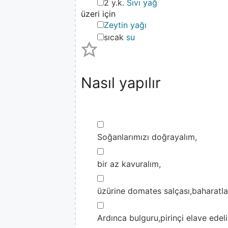
▢
2 y.k.
Sıvı yağ
üzeri için
▢
Zeytin yağı
▢
sıcak
su
Nasıl yapılır
▢
Soğanlarımızı doğrayalım,
▢
bir az kavuralım,
▢
üzürine domates salçası,baharatlar
▢
Ardınca bulguru,pirinçi elave edel