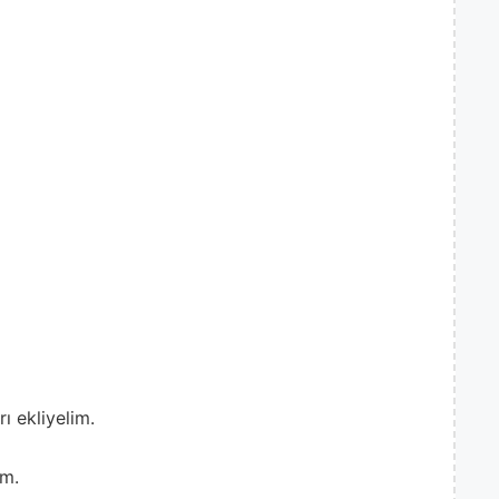
ı ekliyelim.
im.