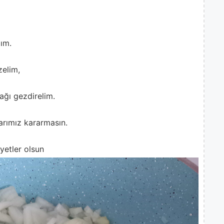
lım.
zelim,
ağı gezdirelim.
arımız kararmasın.
iyetler olsun