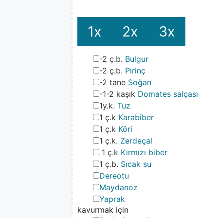
1x
2x
3x
▢
-2 ç.b.
Bulgur
▢
-2 ç.b.
Pirinç
▢
-2 tane
Soğan
▢
-1-2 kaşık
Domates salçası
▢
1y.k.
Tuz
▢
1 ç.k
Karabiber
▢
1 ç.k
Köri
▢
1 ç.k.
Zerdeçal
▢
1 ç.k
Kırmızı biber
▢
1 ç.b.
Sıcak su
▢
Dereotu
▢
Maydanoz
▢
Yaprak
kavurmak için