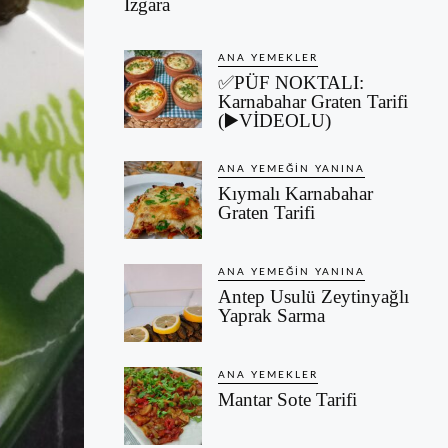
Izgara
ANA YEMEKLER
✅PÜF NOKTALI:
Karnabahar Graten Tarifi
(▶️VİDEOLU)
ANA YEMEĞIN YANINA
Kıymalı Karnabahar
Graten Tarifi
ANA YEMEĞIN YANINA
Antep Usulü Zeytinyağlı
Yaprak Sarma
ANA YEMEKLER
Mantar Sote Tarifi