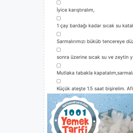
▢
İyice karıştıralım,
▢
1 çay bardağı kadar sıcak su kata
▢
Sarmalırımızı büküb tencereye dü
▢
sonra üzerine sıcak su ve zeytin y
▢
Mutlaka tabakla kapatalım,sarmal
▢
Küçük ateşte 1.5 saat bişirelim. Af