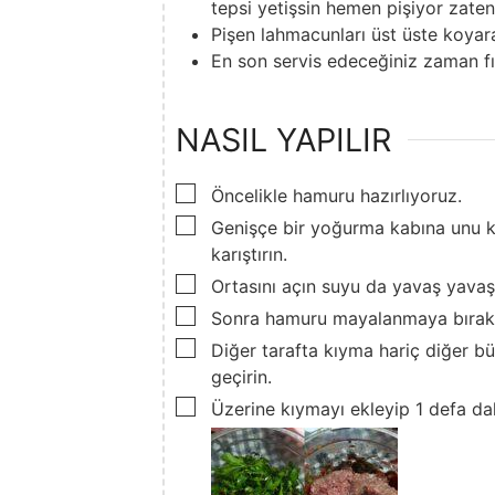
tepsi yetişsin hemen pişiyor zaten
Pişen lahmacunları üst üste koyar
En son servis edeceğiniz zaman fırı
NASIL YAPILIR
▢
Öncelikle hamuru hazırlıyoruz.
▢
Genişçe bir yoğurma kabına unu ko
karıştırın.
▢
Ortasını açın suyu da yavaş yavaş
▢
Sonra hamuru mayalanmaya bırak
▢
Diğer tarafta kıyma hariç diğer b
geçirin.
▢
Üzerine kıymayı ekleyip 1 defa dah