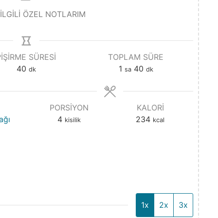
 İLGİLİ ÖZEL NOTLARIM
PIŞIRME SÜRESI
TOPLAM SÜRE
40
1
40
dk
sa
dk
PORSIYON
KALORI
ağı
4
234
kisilik
kcal
1x
2x
3x