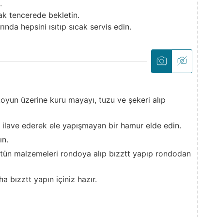
.
ak tencerede bekletin.
nda hepsini ısıtıp sıcak servis edin.
yun üzerine kuru mayayı, tuzu ve şekeri alıp
 ilave ederek ele yapışmayan bir hamur elde edin.
ın.
ütün malzemeleri rondoya alıp bızztt yapıp rondodan
a bızztt yapın içiniz hazır.