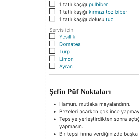
▢
1
tatlı kaşığı
pulbiber
▢
1
tatlı kaşığı
kırmızı toz biber
▢
1
tatlı kaşığı dolusu
tuz
Servis için
▢
Yesillik
▢
Domates
▢
Turp
▢
Limon
▢
Ayran
Şefin Püf Noktaları
Hamuru mutlaka mayalandırın.
Bezeleri acarken çok ince yapmayı
Tepsiye yerleştirdikten sonra açtı
yapmasın.
Bir tepsi fırına verdiğinizde başka