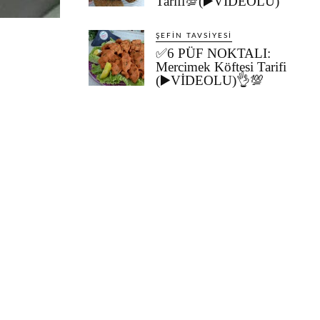
Tarifi💯(▶️VİDEOLU)
ŞEFIN TAVSIYESI
✅6 PÜF NOKTALI:
Mercimek Köftesi Tarifi
(▶️VİDEOLU)👌💯