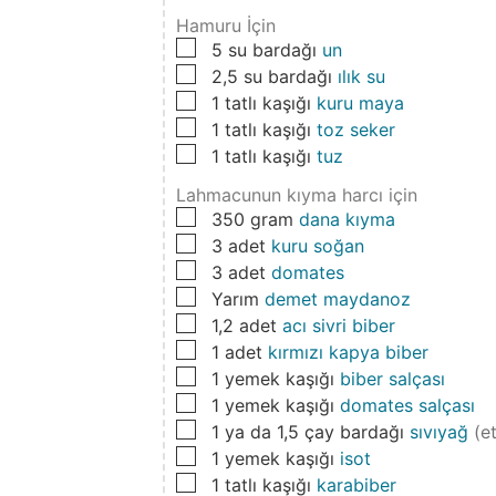
Hamuru İçin
▢
5
su bardağı
un
▢
2,5
su bardağı
ılık su
▢
1
tatlı kaşığı
kuru maya
▢
1
tatlı kaşığı
toz seker
▢
1
tatlı kaşığı
tuz
Lahmacunun kıyma harcı için
▢
350
gram
dana kıyma
▢
3
adet
kuru soğan
▢
3
adet
domates
▢
Yarım
demet maydanoz
▢
1,2
adet
acı sivri biber
▢
1
adet
kırmızı kapya biber
▢
1
yemek kaşığı
biber salçası
▢
1
yemek kaşığı
domates salçası
▢
1
ya da 1,5 çay bardağı
sıvıyağ
(e
▢
1
yemek kaşığı
isot
▢
1
tatlı kaşığı
karabiber