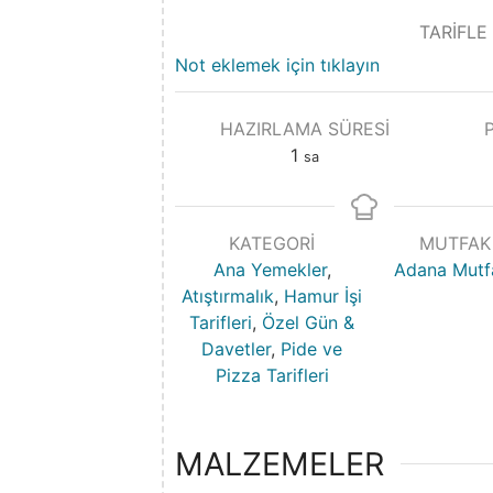
TARİFLE
Not eklemek için tıklayın
HAZIRLAMA SÜRESI
1
sa
KATEGORI
MUTFAK
Ana Yemekler
,
Adana Mutf
Atıştırmalık
,
Hamur İşi
Tarifleri
,
Özel Gün &
Davetler
,
Pide ve
Pizza Tarifleri
MALZEMELER