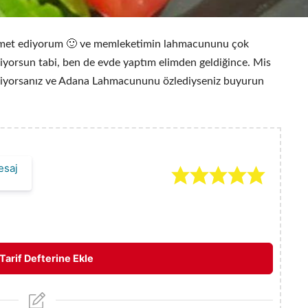
met ediyorum 🙂 ve memleketimin lahmacununu çok
iyorsun tabi, ben de evde yaptım elimden geldiğince. Mis
 ediyorsanız ve Adana Lahmacununu özlediyseniz buyurun
esaj
Tarif Defterine Ekle