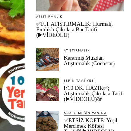
ATIŞTIRMALIK
✅FİT ATIŞTIRMALIK: Hurmalı,
Fındıklı Çikolata Bar Tarifi
(▶️VİDEOLU)
ATIŞTIRMALIK
Kararmış Muzdan
Atıştırmalık (Cocostar)
ŞEFIN TAVSIYESI
⁉️10 DK. HAZIR✅;
Atıştırmalık Çikolata Tarifi
(▶️VİDEOLU)💯
ANA YEMEĞIN YANINA
✅ETSİZ KÖFTE: Yeşil
Mercimek Köftesi