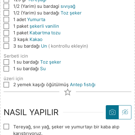
▢
1/2
(Yarim) su bardagi
sıvıyağ
▢
1/2
(Yarim) su bardağı
Toz şeker
▢
1
adet
Yumurta
▢
1
paket
şekerli vanilin
▢
1
paket
Kabartma tozu
▢
3
kaşık
Kakao
▢
3
su bardağı
Un
( kontrollu ekleyin)
Serbeti icin
▢
1
su bardağı
Toz şeker
▢
1
su bardağı
Su
üzeri için
▢
2
yemek kaşığı öğütülmüş
Antep fıstığı
NASIL YAPILIR
▢
Tereyağ, sıvı yağ, şeker ve yumurtayı bir kaba alıp
karıştırıyoruz.