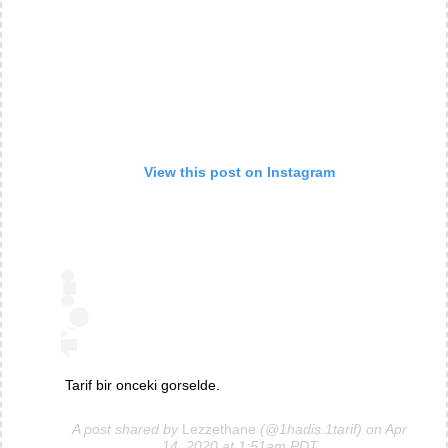
View this post on Instagram
Tarif bir onceki gorselde.
A post shared by
Lezzethane
(@1hadis.1tarif) on Apr
14, 2020 at 1:51am PDT