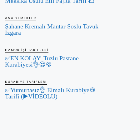
Meksika Usulü Etli Fajita Tarifi 🌮
ANA YEMEKLER
Şahane Kremalı Mantar Soslu Tavuk
Izgara
HAMUR İŞI TARIFLERI
✅EN KOLAY: Tuzlu Pastane
Kurabiyesi👌😍🍪
KURABIYE TARIFLERI
✅Yumurtasız👌 Elmalı Kurabiye🍪
Tarifi (▶️VİDEOLU)