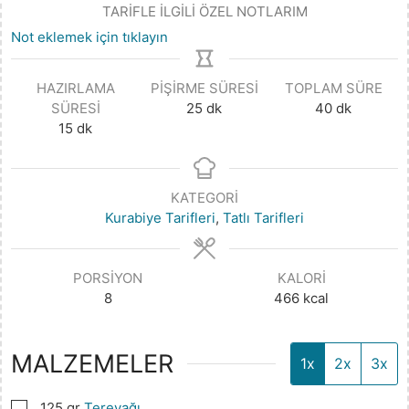
TARİFLE İLGİLİ ÖZEL NOTLARIM
Not eklemek için tıklayın
HAZIRLAMA
PIŞIRME SÜRESI
TOPLAM SÜRE
SÜRESI
25
dk
40
dk
15
dk
KATEGORI
Kurabiye Tarifleri
,
Tatlı Tarifleri
PORSIYON
KALORI
8
466
kcal
MALZEMELER
1x
2x
3x
▢
125
gr
Tereyağı