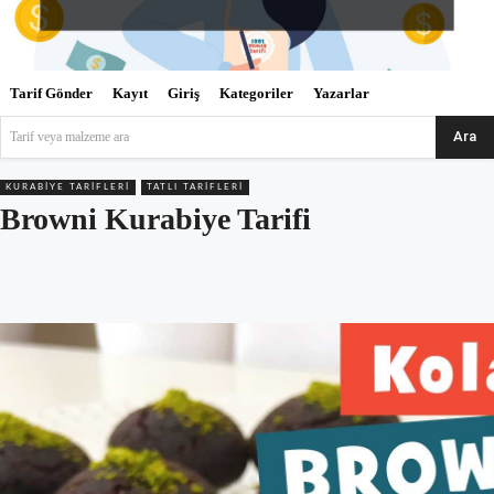
Tarif Gönder
Kayıt
Giriş
Kategoriler
Yazarlar
Ara
Tarif veya malzeme ara
KURABIYE TARIFLERI
TATLI TARIFLERI
Browni Kurabiye Tarifi