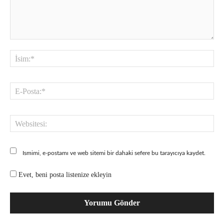
Yorum:
İsi
E-
Pos
Web
Ismimi, e-postamı ve web sitemi bir dahaki sefere bu tarayıcıya kaydet.
Evet, beni posta listenize ekleyin