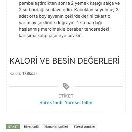
pembeleştirdikten sonra 2 yemek kaşığı salça ve
2 su bardağı su ilave edin. Kabuklan soyulmuş 3
adet orta boy ayvanın çekirdeklerini çıkartıp
yarım ay şeklinde doğrayın. 1 su bardağı
haşlanmış mercimekle beraber tenceredeki
karışıma katıp pişmeye bırakın.
KALORİ VE BESİN DEĞERLERİ
Kalori:
178
kcal
ETIKET
Börek tarifi
,
Yöresel tatlar
ETIKET
Börek tarifi
Hamur işi tarifleri
Yöresel yemekler