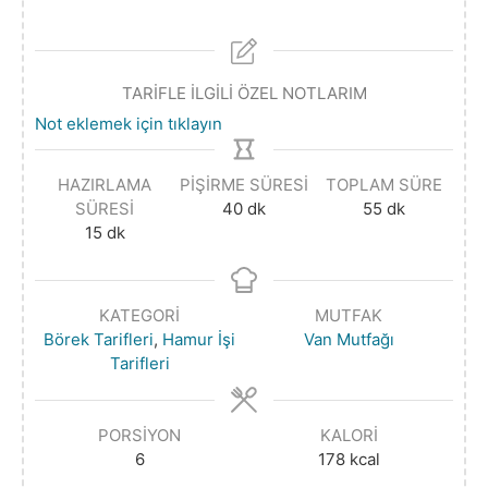
TARİFLE İLGİLİ ÖZEL NOTLARIM
Not eklemek için tıklayın
HAZIRLAMA
PIŞIRME SÜRESI
TOPLAM SÜRE
SÜRESI
40
dk
55
dk
15
dk
KATEGORI
MUTFAK
Börek Tarifleri
,
Hamur İşi
Van Mutfağı
Tarifleri
PORSIYON
KALORI
6
178
kcal