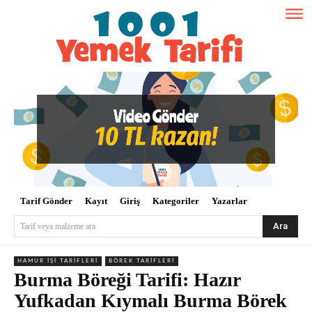
Tarif Gönder
Kayıt
Giriş
Kategoriler
Yazarlar
Ara
Tarif veya malzeme ara
HAMUR İŞI TARIFLERI
BÖREK TARIFLERI
Burma Böreği Tarifi: Hazır
Yufkadan Kıymalı Burma Börek