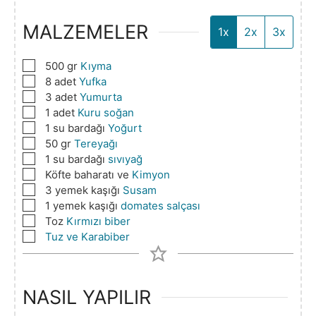
MALZEMELER
1x
2x
3x
▢
500
gr
Kıyma
▢
8
adet
Yufka
▢
3
adet
Yumurta
▢
1
adet
Kuru soğan
▢
1
su bardağı
Yoğurt
▢
50
gr
Tereyağı
▢
1
su bardağı
sıvıyağ
▢
Köfte
baharatı ve
Kimyon
▢
3
yemek kaşığı
Susam
▢
1
yemek kaşığı
domates salçası
▢
Toz
Kırmızı biber
▢
Tuz ve Karabiber
NASIL YAPILIR