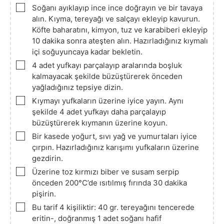
▢
Soğanı ayıklayıp ince ince doğrayın ve bir tavaya
alın. Kıyma, tereyağı ve salçayı ekleyip kavurun.
Köfte baharatını, kimyon, tuz ve karabiberi ekleyip
10 dakika sonra ateşten alın. Hazırladığınız kıymalı
içi soğuyuncaya kadar bekletin.
▢
4 adet yufkayı parçalayıp aralarında boşluk
kalmayacak şekilde büzüştürerek önceden
yağladığınız tepsiye dizin.
▢
Kıymayı yufkaların üzerine iyice yayın. Aynı
şekilde 4 adet yufkayı daha parçalayıp
büzüştürerek kıymanın üzerine koyun.
▢
Bir kasede yoğurt, sıvı yağ ve yumurtaları iyice
çırpın. Hazırladığınız karışımı yufkaların üzerine
gezdirin.
▢
Üzerine toz kırmızı biber ve susam serpip
önceden 200°C’de ısıtılmış fırında 30 dakika
pişirin.
▢
Bu tarif 4 kişiliktir: 40 gr. tereyağını tencerede
eritin-, doğranmış 1 adet soğanı hafif