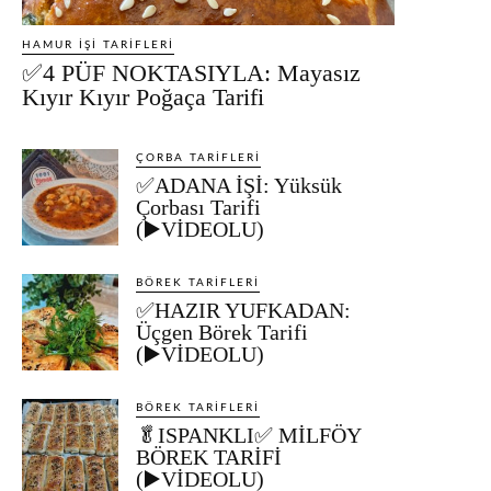
HAMUR İŞI TARIFLERI
✅4 PÜF NOKTASIYLA: Mayasız
Kıyır Kıyır Poğaça Tarifi
ÇORBA TARIFLERI
✅ADANA İŞİ: Yüksük
Çorbası Tarifi
(▶️VİDEOLU)
BÖREK TARIFLERI
✅HAZIR YUFKADAN:
Üçgen Börek Tarifi
(▶️VİDEOLU)
BÖREK TARIFLERI
🥬ISPANKLI✅ MİLFÖY
BÖREK TARİFİ
(▶️VİDEOLU)