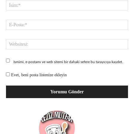
İsi
E-
Pos
Web
Ismimi, e-postamı ve web sitemi bir dahaki sefere bu tarayıcıya kaydet.
Evet, beni posta listenize ekleyin