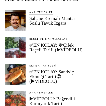
ANA YEMEKLER
Şahane Kremalı Mantar
Soslu Tavuk Izgara
REÇEL VE MARMELATLAR
✅EN KOLAY: 🍓Çilek
Reçeli Tarifi (▶️VİDEOLU)
EKMEK TARIFLERI
✅EN KOLAY: Sandviç
Ekmeği Tarifi😍
(▶️VİDEOLU)
ANA YEMEKLER
▶️VİDEOLU: Beğendili
Karnıyarık Tarifi