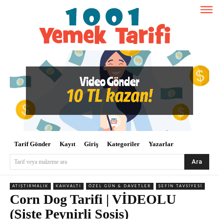
Tarif Gönder
Kayıt
Giriş
Kategoriler
Yazarlar
Ara
Tarif veya malzeme ara
ATIŞTIRMALIK
KAHVALTI
ÖZEL GÜN & DAVETLER
ŞEFIN TAVSIYESI
Corn Dog Tarifi | VİDEOLU
(Şişte Peynirli Sosis)