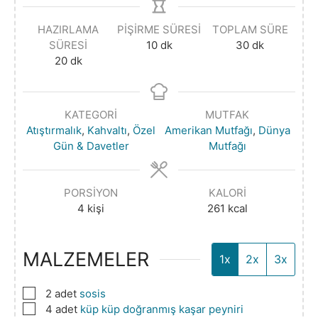
HAZIRLAMA
PIŞIRME SÜRESI
TOPLAM SÜRE
SÜRESI
10
dk
30
dk
20
dk
KATEGORI
MUTFAK
Atıştırmalık
,
Kahvaltı
,
Özel
Amerikan Mutfağı
,
Dünya
Gün & Davetler
Mutfağı
PORSIYON
KALORI
4
kişi
261
kcal
MALZEMELER
1x
2x
3x
▢
2
adet
sosis
▢
4
adet
küp küp doğranmış kaşar peyniri