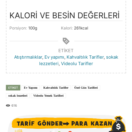
KALORI VE BESIN DEĞERLERI
Porsiyon:
100
g
Kalori:
261
kcal
ETIKET
Atıştırmalıklar
,
Ev yapımı
,
Kahvaltılık Tarifler
,
sokak
lezzetleri
,
Videolu Tarifler
ETIKET
Ev Yapımı
Kahvaltılık Tarifler
Özel Gün Tarifleri
sokak lezzetleri
Videolu Yemek Tarifleri
616