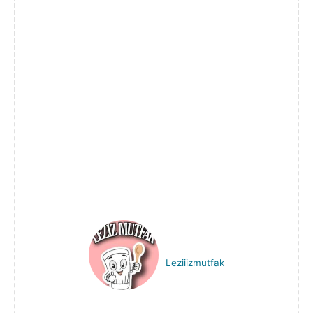
Leziiizmutfak