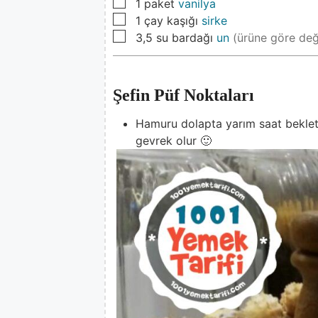
▢
1
paket
vanilya
▢
1
çay kaşığı
sirke
▢
3,5
su bardağı
un
(ürüne göre deği
Şefin Püf Noktaları
Hamuru dolapta yarım saat bekleti
gevrek olur 🙂