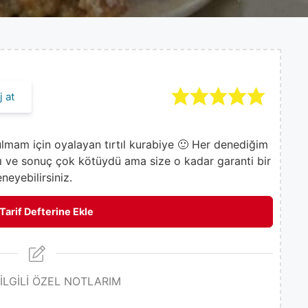
 at
bulmam için oyalayan tırtıl kurabiye 🙂 Her denediğim
dı ve sonuç çok kötüydü ama size o kadar garanti bir
neyebilirsiniz.
Tarif Defterine Ekle
 İLGİLİ ÖZEL NOTLARIM