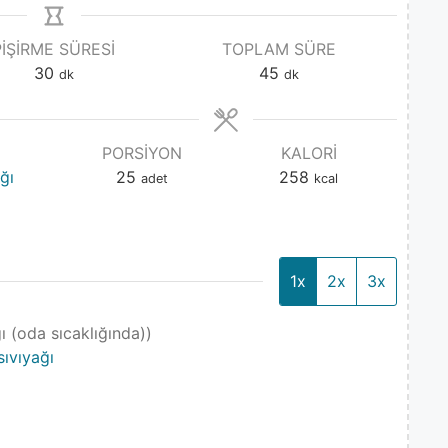
PIŞIRME SÜRESI
TOPLAM SÜRE
30
45
dk
dk
PORSIYON
KALORI
ğı
25
258
adet
kcal
1x
2x
3x
ı (oda sıcaklığında))
sıvıyağı