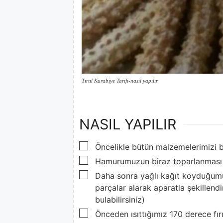
Tırtıl Kurabiye Tarifi-nasıl yapılır
NASIL YAPILIR
▢
Öncelikle bütün malzemelerimizi b
▢
Hamurumuzun biraz toparlanması i
▢
Daha sonra yağlı kağıt koyduğumu
parçalar alarak aparatla şekillend
bulabilirsiniz)
▢
Önceden ısıttığımız 170 derece fı