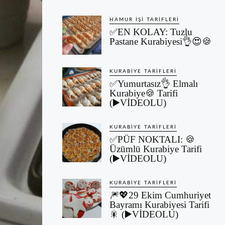
HAMUR İŞI TARIFLERI
✅EN KOLAY: Tuzlu
Pastane Kurabiyesi👌😍🍪
KURABIYE TARIFLERI
✅Yumurtasız👌 Elmalı
Kurabiye🍪 Tarifi
(▶️VİDEOLU)
KURABIYE TARIFLERI
✅PÜF NOKTALI: 🍪
Üzümlü Kurabiye Tarifi
(▶️VİDEOLU)
KURABIYE TARIFLERI
🎆💖29 Ekim Cumhuriyet
Bayramı Kurabiyesi Tarifi
🎇 (▶️VİDEOLU)