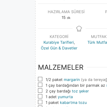
HAZIRLAMA SÜRESI
15
dk
KATEGORI
MUTFAK
Kurabiye Tarifleri
,
Türk Mutfa
Özel Gün & Davetler
MALZEMELER
▢
1/2
paket
margarin
(ya da tereyağ
▢
1
çay bardağından bir parmak az
▢
2
çay bardağı
toz şeker
▢
1
adet
yumurta
▢
1
paket
kabartma tozu