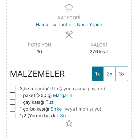
KATEGORI
Hamur İşi Tarifleri
,
Nasıl Yapılır
PORSIYON
KALORI
10
276
kcal
MALZEMELER
1x
2x
3x
▢
3,5
su bardağı
Un
(ayrıca açma payı un)
▢
1
paket (250 g)
Margarin
▢
1
çay kaşığı
Tuz
▢
1
çorba kaşığı
Sirke
(veya limon suyu)
▢
1/2
(Yarım) bardak
Su