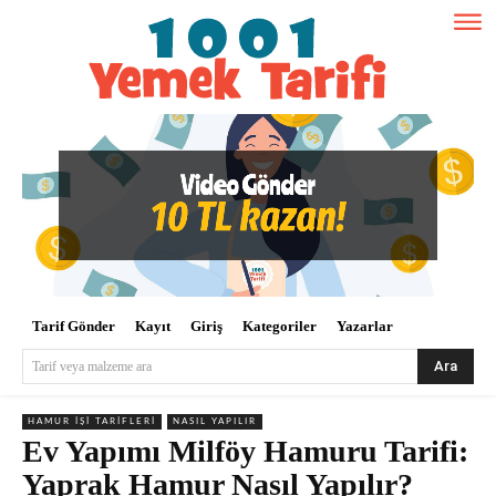
Tarif Gönder
Kayıt
Giriş
Kategoriler
Yazarlar
Ara
Tarif veya malzeme ara
HAMUR İŞI TARIFLERI
NASIL YAPILIR
Ev Yapımı Milföy Hamuru Tarifi:
Yaprak Hamur Nasıl Yapılır?