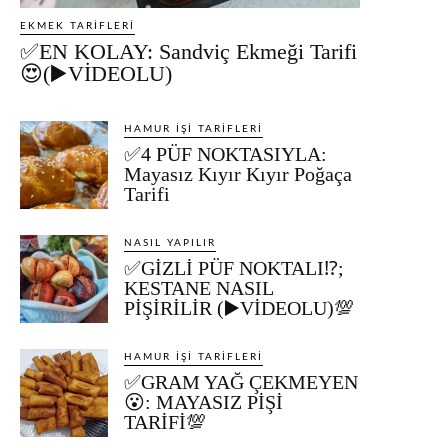
EKMEK TARIFLERI
✅EN KOLAY: Sandviç Ekmeği Tarifi
😍(▶️VİDEOLU)
HAMUR İŞI TARIFLERI
✅4 PÜF NOKTASIYLA:
Mayasız Kıyır Kıyır Poğaça
Tarifi
NASIL YAPILIR
✅GİZLİ PÜF NOKTALI⁉️;
KESTANE NASIL
PİŞİRİLİR (▶️VİDEOLU)💯
HAMUR İŞI TARIFLERI
✅GRAM YAĞ ÇEKMEYEN
😮: MAYASIZ PİŞİ
TARİFİ💯