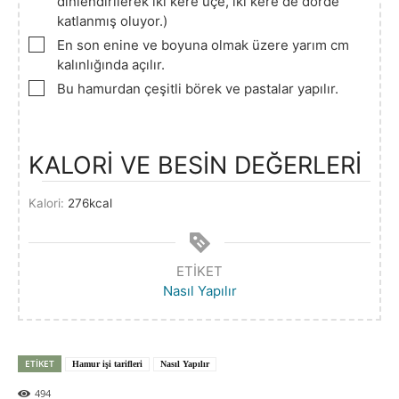
dinlendirilerek iki kere üçe, iki kere de dörde
katlanmış oluyor.)
▢
En son enine ve boyuna olmak üzere yarım cm
kalınlığında açılır.
▢
Bu hamurdan çeşitli börek ve pastalar yapılır.
KALORİ VE BESİN DEĞERLERİ
Kalori:
276
kcal
ETIKET
Nasıl Yapılır
ETIKET
Hamur işi tarifleri
Nasıl Yapılır
494