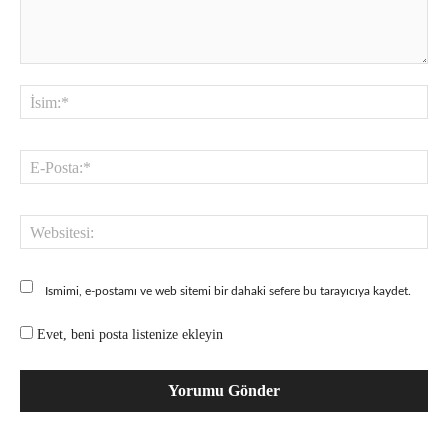
Yorum:
İsi
E-
Pos
Web
Ismimi, e-postamı ve web sitemi bir dahaki sefere bu tarayıcıya kaydet.
Evet, beni posta listenize ekleyin