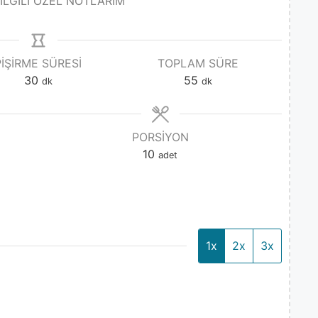
 İLGİLİ ÖZEL NOTLARIM
PIŞIRME SÜRESI
TOPLAM SÜRE
30
55
dk
dk
PORSIYON
10
adet
1x
2x
3x