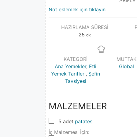
TARİFLE
Not eklemek için tıklayın
HAZIRLAMA SÜRESI
25
dk
KATEGORI
MUTFAK
Ana Yemekler
,
Etli
Global
Yemek Tarifleri
,
Şefin
Tavsiyesi
MALZEMELER
▢
5
adet
patates
İç Malzemesi İçin: