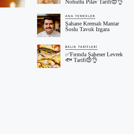
Nohutlu Pilav Tarifi😍👌
ANA YEMEKLER
Şahane Kremalı Mantar
Soslu Tavuk Izgara
BALIK TARIFLERI
✅Fırında Şaheser Levrek
🐟 Tarifi😍👌