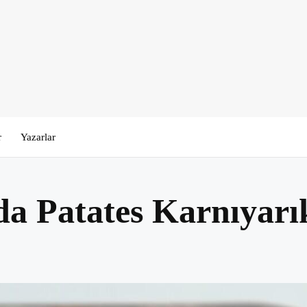
r
Yazarlar
 Patates Karnıyarık