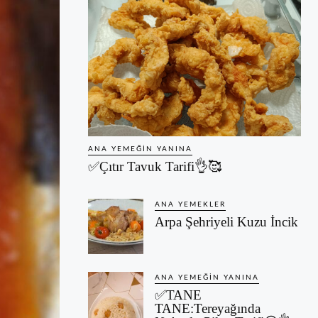
ANA YEMEĞIN YANINA
✅Çıtır Tavuk Tarifi👌🥰
ANA YEMEKLER
Arpa Şehriyeli Kuzu İncik
ANA YEMEĞIN YANINA
✅TANE
TANE:Tereyağında