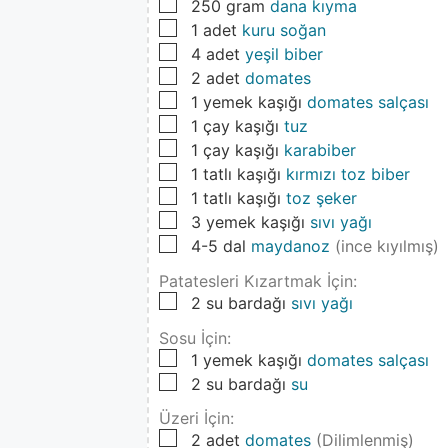
▢
250
gram
dana kıyma
▢
1
adet
kuru soğan
▢
4
adet
yeşil biber
▢
2
adet
domates
▢
1
yemek kaşığı
domates salçası
▢
1
çay kaşığı
tuz
▢
1
çay kaşığı
karabiber
▢
1
tatlı kaşığı
kırmızı toz biber
▢
1
tatlı kaşığı
toz şeker
▢
3
yemek kaşığı
sıvı yağı
▢
4-5
dal
maydanoz
(ince kıyılmış)
Patatesleri Kızartmak İçin:
▢
2
su bardağı
sıvı yağı
Sosu İçin:
▢
1
yemek kaşığı
domates salçası
▢
2
su bardağı
su
Üzeri İçin:
▢
2
adet
domates
(Dilimlenmiş)