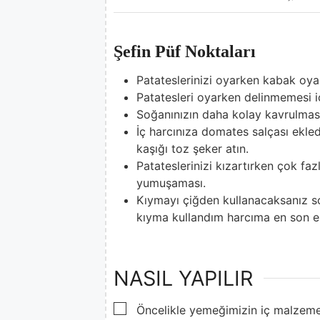
Şefin Püf Noktaları
Patateslerinizi oyarken kabak oyaca
Patatesleri oyarken delinmemesi i
Soğanınızın daha kolay kavrulması
İç harcınıza domates salçası ekledi
kaşığı toz şeker atın.
Patateslerinizi kızartırken çok f
yumuşaması.
Kıymayı çiğden kullanacaksanız so
kıyma kullandım harcıma en son e
NASIL YAPILIR
▢
Öncelikle yemeğimizin iç malzeme