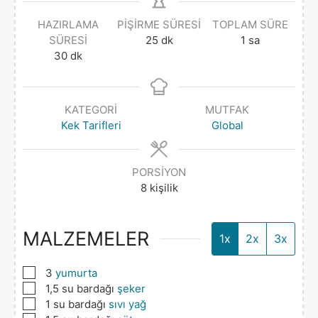
HAZIRLAMA
PIŞIRME SÜRESI
TOPLAM SÜRE
SÜRESI
25
dk
1
sa
30
dk
KATEGORI
MUTFAK
Kek Tarifleri
Global
PORSIYON
8
kişilik
MALZEMELER
1x
2x
3x
▢
3
yumurta
▢
1,5
su bardağı
şeker
▢
1
su bardağı
sıvı yağ