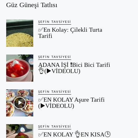
Güz Güneşi Tatlısı
ŞEFIN TAVSIYESI
✅En Kolay: Çilekli Turta
Tarifi
ŞEFIN TAVSIYESI
ADANA İŞİ ❗Bici Bici Tarifi
👌(▶️VİDEOLU)
ŞEFIN TAVSIYESI
✅EN KOLAY Aşure Tarifi
(▶️VİDEOLU)
ŞEFIN TAVSIYESI
✅EN KOLAY 👌EN KISA🕒