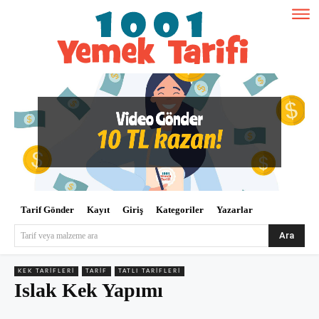
Tarif Gönder
Kayıt
Giriş
Kategoriler
Yazarlar
Ara
Tarif veya malzeme ara
KEK TARIFLERI
TARIF
TATLI TARIFLERI
Islak Kek Yapımı