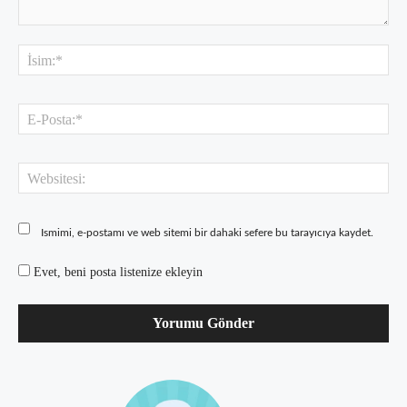
Yorum:
İsi
E-
Pos
Web
Ismimi, e-postamı ve web sitemi bir dahaki sefere bu tarayıcıya kaydet.
Evet, beni posta listenize ekleyin