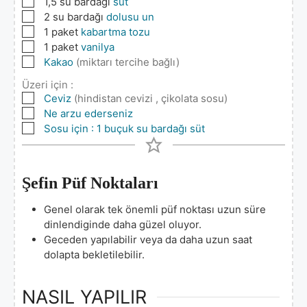
▢
1,5
su bardağı
süt
▢
2
su bardağı
dolusu un
▢
1
paket
kabartma tozu
▢
1
paket
vanilya
▢
Kakao
(miktarı tercihe bağlı)
Üzeri için :
▢
Ceviz
(hindistan cevizi , çikolata sosu)
▢
Ne arzu ederseniz
▢
Sosu için : 1 buçuk su bardağı süt
Şefin Püf Noktaları
Genel olarak tek önemli püf noktası uzun süre
dinlendiginde daha güzel oluyor.
Geceden yapılabilir veya da daha uzun saat
dolapta bekletilebilir.
NASIL YAPILIR