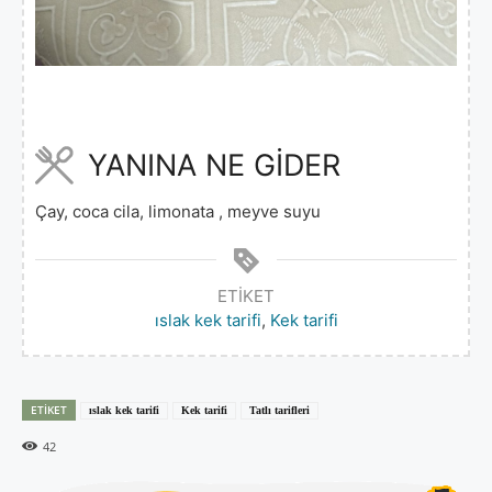
YANINA NE GİDER
Çay, coca cila, limonata , meyve suyu
ETIKET
ıslak kek tarifi
,
Kek tarifi
ETIKET
ıslak kek tarifi
Kek tarifi
Tatlı tarifleri
42