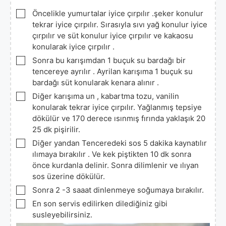
▢
Öncelikle yumurtalar iyice çırpılır .şeker konulur
tekrar iyice çırpılır. Sırasıyla sıvı yağ konulur iyice
çırpılır ve süt konulur iyice çırpılır ve kakaosu
konularak iyice çırpılır .
▢
Sonra bu karışımdan 1 buçuk su bardağı bir
tencereye ayrılır . Ayrilan karışıma 1 buçuk su
bardağı süt konularak kenara alınır .
▢
Diğer karışıma un , kabartma tozu, vanilin
konularak tekrar iyice çırpılır. Yağlanmış tepsiye
dökülür ve 170 derece ısınmış fırında yaklaşık 20
25 dk pişirilir.
▢
Diğer yandan Tenceredeki sos 5 dakika kaynatılır
ılımaya bırakılır . Ve kek piştikten 10 dk sonra
önce kurdanla delinir. Sonra dilimlenir ve ılıyan
sos üzerine dökülür.
▢
Sonra 2 -3 saaat dinlenmeye soğumaya bırakılır.
▢
En son servis edilirken dilediğiniz gibi
susleyebilirsiniz.