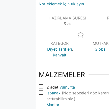
Not eklemek için tıklayın
HAZIRLAMA SÜRESI
5
dk
KATEGORI
MUTFAK
Diyet Tarifleri
,
Global
Kahvaltı
MALZEMELER
▢
2
adet
yumurta
▢
Ispanak
(Not: sebzeleri göz kararı
arttırabilirsiniz.)
▢
Mantar