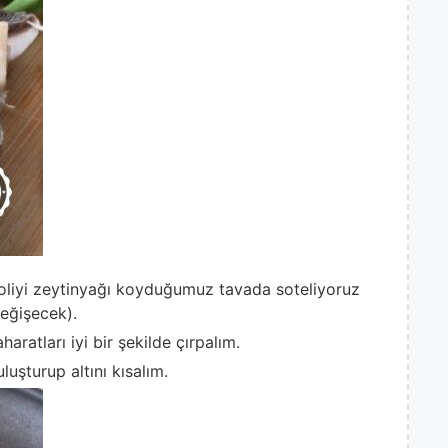
oliyi zeytinyağı koyduğumuz tavada soteliyoruz
eğişecek).
ratları iyi bir şekilde çırpalım.
uşturup altını kısalım.