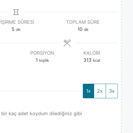
PIŞIRME SÜRESI
TOPLAM SÜRE
5
10
dk
dk
PORSIYON
KALORI
1
313
kişilik
kcal
1x
2x
3x
 bir kaç adet koydum dilediğiniz gibi