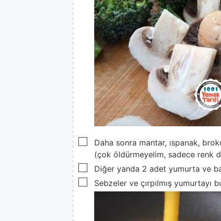
▢
Daha sonra mantar, ıspanak, brok
(çok öldürmeyelim, sadece renk d
▢
Diğer yanda 2 adet yumurta ve baha
▢
Sebzeler ve çırpılmış yumurtayı bul