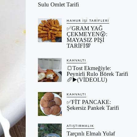
Sulu Omlet Tarifi
HAMUR İŞI TARIFLERI
✅GRAM YAĞ
ÇEKMEYEN😮:
MAYASIZ PİŞİ
TARİFİ💯
KAHVALTI
🍞Tost Ekmeğiyle:
Peynirli Rulo Börek Tarifi
🥖▶️(VİDEOLU)
KAHVALTI
✅FİT PANCAKE:
Şekersiz Pankek Tarifi
ATIŞTIRMALIK
Tarçınlı Elmalı Yulaf