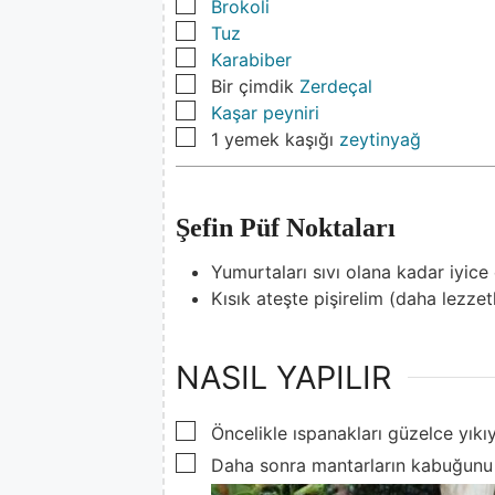
▢
Brokoli
▢
Tuz
▢
Karabiber
▢
Bir çimdik
Zerdeçal
▢
Kaşar peyniri
▢
1
yemek kaşığı
zeytinyağ
Şefin Püf Noktaları
Yumurtaları sıvı olana kadar iyice 
Kısık ateşte pişirelim (daha lezzetl
NASIL YAPILIR
▢
Öncelikle ıspanakları güzelce yıkı
▢
Daha sonra mantarların kabuğunu