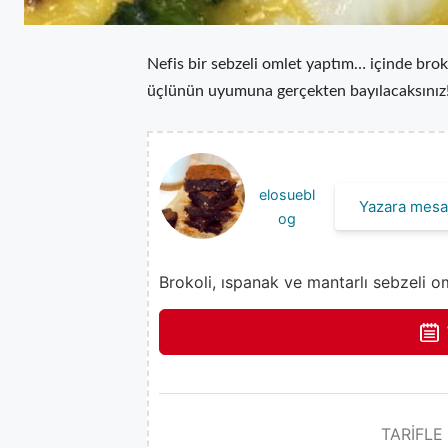
Nefis bir sebzeli omlet yaptım… içinde brok
üçlünün uyumuna gerçekten bayılacaksınız
elosuebl
Yazara mesaj
og
Brokoli, ıspanak ve mantarlı sebzeli oml
TARİFLE