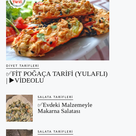
DIYET TARIFLERI
✅FİT POĞAÇA TARİFİ (YULAFLI)
| ▶️VİDEOLU
SALATA TARIFLERI
✅Evdeki Malzemeyle
Makarna Salatası
SALATA TARIFLERI