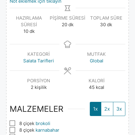
Not eklemek için tıklayın
HAZIRLAMA
PIŞIRME SÜRESI
TOPLAM SÜRE
SÜRESI
20
dk
30
dk
10
dk
KATEGORI
MUTFAK
Salata Tarifleri
Global
PORSIYON
KALORI
2
kişilik
45
kcal
MALZEMELER
1x
2x
3x
▢
8
çiçek
brokoli
▢
8
çiçek
karnabahar