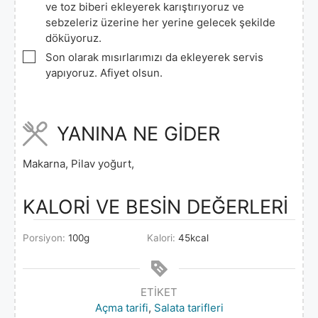
ve toz biberi ekleyerek karıştırıyoruz ve
sebzeleriz üzerine her yerine gelecek şekilde
döküyoruz.
▢
Son olarak mısırlarımızı da ekleyerek servis
yapıyoruz. Afiyet olsun.
YANINA NE GİDER
Makarna, Pilav yoğurt,
KALORİ VE BESİN DEĞERLERİ
Porsiyon:
100
g
Kalori:
45
kcal
ETIKET
Açma tarifi
,
Salata tarifleri