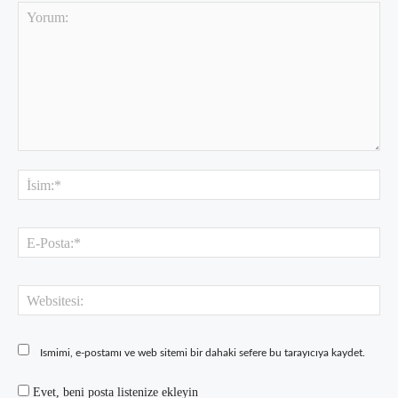
Yorum:
İsi
E-
Pos
Web
Ismimi, e-postamı ve web sitemi bir dahaki sefere bu tarayıcıya kaydet.
Evet, beni posta listenize ekleyin