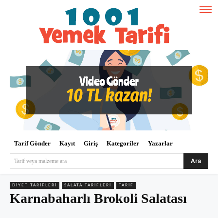
Tarif Gönder
Kayıt
Giriş
Kategoriler
Yazarlar
Ara
Tarif veya malzeme ara
DIYET TARIFLERI
SALATA TARIFLERI
TARIF
Karnabaharlı Brokoli Salatası