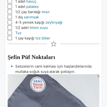
▢
1
adet
havuç
▢
1
adet
patates
▢
1/2
çay bardağı
mısır
▢
1
diş
sarımsak
▢
4-5
yemek kaşığı
zeytinyağı
▢
1/2
adet
limon suyu
▢
Tuz
▢
1
çay kaşığı
toz biber
Şefin Püf Noktaları
Sebzelerin canlı kalması için haşlandıklarında
mutlaka soğuk suya alarak şoklayın.