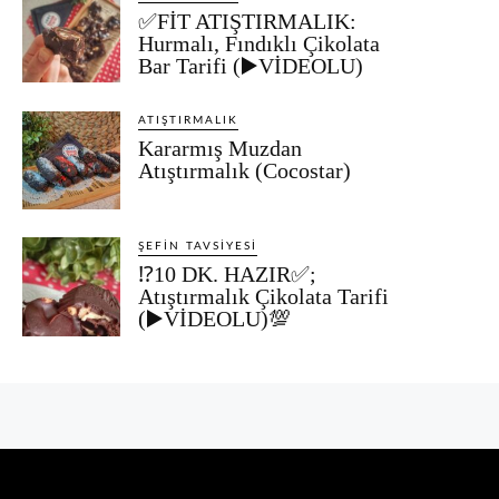
✅FİT ATIŞTIRMALIK:
Hurmalı, Fındıklı Çikolata
Bar Tarifi (▶️VİDEOLU)
ATIŞTIRMALIK
Kararmış Muzdan
Atıştırmalık (Cocostar)
ŞEFIN TAVSIYESI
⁉️10 DK. HAZIR✅;
Atıştırmalık Çikolata Tarifi
(▶️VİDEOLU)💯