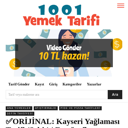
Tarif Gönder
Kayıt
Giriş
Kategoriler
Yazarlar
Ara
Tarif veya malzeme ara
ANA YEMEKLER
ATIŞTIRMALIK
PIDE VE PIZZA TARIFLERI
ŞEFIN TAVSIYESI
✅ORİJİNAL: Kayseri Yağlaması