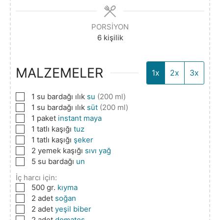
PORSIYON
6
kişilik
MALZEMELER
1x
2x
3x
▢
1
su bardağı ılık
su
(200 ml)
▢
1
su bardağı ılık
süt
(200 ml)
▢
1
paket
instant maya
▢
1
tatlı kaşığı
tuz
▢
1
tatlı kaşığı
şeker
▢
2
yemek kaşığı
sıvı yağ
▢
5
su bardağı
un
İç harcı için:
▢
500
gr.
kıyma
▢
2
adet
soğan
▢
2
adet
yeşil biber
▢
2
adet
domates