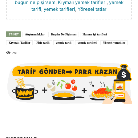
bugün ne pişirsem
,
Kıymalı yemek tarifleri
,
yemek
tarifi
,
yemek tarifleri
,
Yöresel tatlar
ETIKET
Atıştırmalıklar
Bugün Ne Pişirsem
Hamur işi tarifleri
Kıymalı Tarifler
Pide tarifi
yemek tarifi
yemek tarifleri
Yöresel yemekler
281