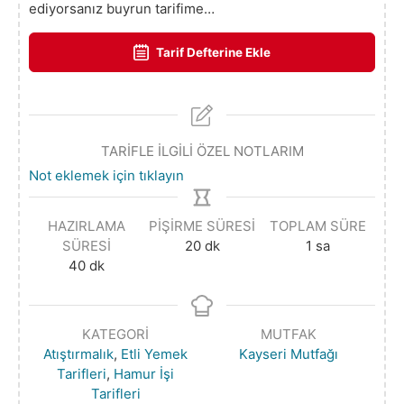
ediyorsanız buyrun tarifime…
Tarif Defterine Ekle
TARİFLE İLGİLİ ÖZEL NOTLARIM
Not eklemek için tıklayın
HAZIRLAMA
PIŞIRME SÜRESI
TOPLAM SÜRE
SÜRESI
20
dk
1
sa
40
dk
KATEGORI
MUTFAK
Atıştırmalık
,
Etli Yemek
Kayseri Mutfağı
Tarifleri
,
Hamur İşi
Tarifleri