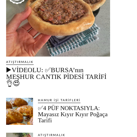
ATIŞTIRMALIK
▶️VİDEOLU: ✅BURSA’nın
MEŞHUR CANTIK PİDESİ TARİFİ
👌😍
HAMUR İŞI TARIFLERI
✅4 PÜF NOKTASIYLA:
Mayasız Kıyır Kıyır Poğaça
Tarifi
ATIŞTIRMALIK