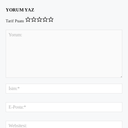
YORUM YAZ
Tarif Puanı
Yorum:
İsi
E-
Pos
Web