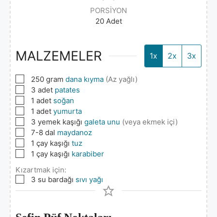
PORSIYON
20
Adet
MALZEMELER
1x
2x
3x
▢
250
gram
dana kıyma
(Az yağlı)
▢
3
adet
patates
▢
1
adet
soğan
▢
1
adet
yumurta
▢
3
yemek kaşığı
galeta unu
(veya ekmek içi)
▢
7-8
dal
maydanoz
▢
1
çay kaşığı
tuz
▢
1
çay kaşığı
karabiber
Kızartmak için:
▢
3
su bardağı
sıvı yağı