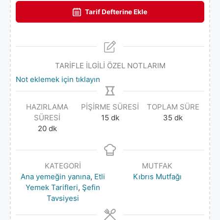
Tarif Defterine Ekle
TARİFLE İLGİLİ ÖZEL NOTLARIM
Not eklemek için tıklayın
HAZIRLAMA
PIŞIRME SÜRESI
TOPLAM SÜRE
SÜRESI
15
dk
35
dk
20
dk
KATEGORI
MUTFAK
Ana yemeğin yanına
,
Etli
Kıbrıs Mutfağı
Yemek Tarifleri
,
Şefin
Tavsiyesi