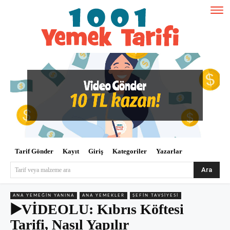
Tarif Gönder
Kayıt
Giriş
Kategoriler
Yazarlar
Ara
Tarif veya malzeme ara
ANA YEMEĞIN YANINA
ANA YEMEKLER
ŞEFIN TAVSIYESI
▶️VİDEOLU: Kıbrıs Köftesi
Tarifi, Nasıl Yapılır