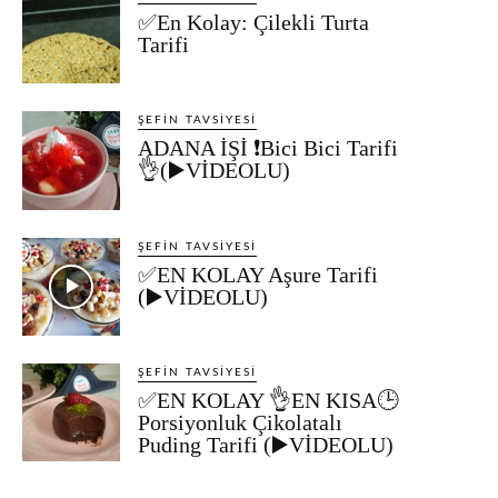
✅En Kolay: Çilekli Turta
Tarifi
ŞEFIN TAVSIYESI
ADANA İŞİ ❗Bici Bici Tarifi
👌(▶️VİDEOLU)
ŞEFIN TAVSIYESI
✅EN KOLAY Aşure Tarifi
(▶️VİDEOLU)
ŞEFIN TAVSIYESI
✅EN KOLAY 👌EN KISA🕒
Porsiyonluk Çikolatalı
Puding Tarifi (▶️VİDEOLU)