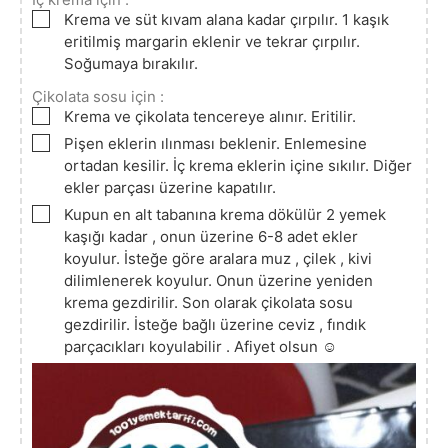
▢
Krema ve süt kıvam alana kadar çırpılır. 1 kaşık
eritilmiş margarin eklenir ve tekrar çırpılır.
Soğumaya bırakılır.
Çikolata sosu için :
▢
Krema ve çikolata tencereye alınır. Eritilir.
▢
Pişen eklerin ılınması beklenir. Enlemesine
ortadan kesilir. İç krema eklerin içine sıkılır. Diğer
ekler parçası üzerine kapatılır.
▢
Kupun en alt tabanına krema dökülür 2 yemek
kaşığı kadar , onun üzerine 6-8 adet ekler
koyulur. İsteğe göre aralara muz , çilek , kivi
dilimlenerek koyulur. Onun üzerine yeniden
krema gezdirilir. Son olarak çikolata sosu
gezdirilir. İsteğe bağlı üzerine ceviz , fındık
parçacıkları koyulabilir . Afiyet olsun ☺️