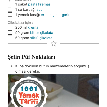
▢
1
paket
pasta kreması
▢
1
su bardağı
süt
▢
1
yemek kaşığı
eritilmiş margarin
Çikolatası için :
▢
200
ml
krema
▢
90
gram
bitter çikolata
▢
60
gram
sütlü çikolata
Şefin Püf Noktaları
Kupa dökülen bütün malzemelerin soğumuş
olması gerekir.