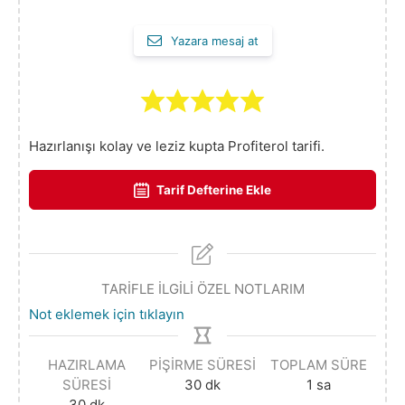
Yazara mesaj at
Hazırlanışı kolay ve leziz kupta Profiterol tarifi.
Tarif Defterine Ekle
TARİFLE İLGİLİ ÖZEL NOTLARIM
Not eklemek için tıklayın
HAZIRLAMA
PIŞIRME SÜRESI
TOPLAM SÜRE
SÜRESI
30
dk
1
sa
30
dk