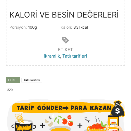
KALORİ VE BESİN DEĞERLERİ
Porsiyon:
100
g
Kalori:
331
kcal
ETIKET
ikramlık
,
Tatlı tarifleri
ETIKET
Tatlı tarifleri
820