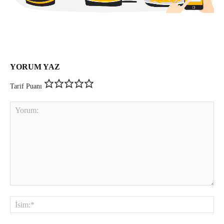
YORUM YAZ
Tarif Puanı
Yorum:
İsi