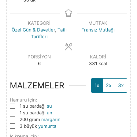
KATEGORI
MUTFAK
Özel Gün & Davetler
,
Tatlı
Fransız Mutfağı
Tarifleri
PORSIYON
KALORI
6
331
kcal
MALZEMELER
1x
2x
3x
Hamuru için:
▢
1
su bardağı
su
▢
1
su bardağı
un
▢
200
gram
margarin
▢
3
büyük
yumurta
İç krema için :