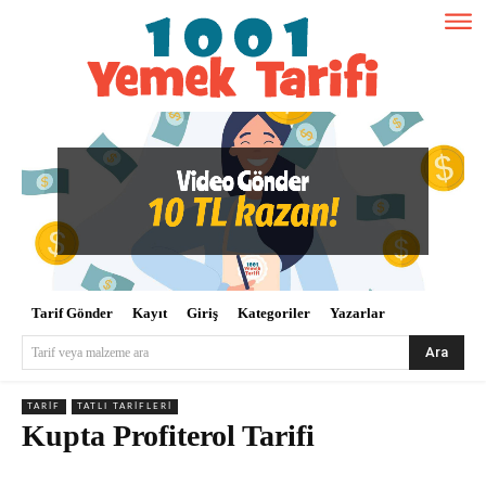
Tarif Gönder
Kayıt
Giriş
Kategoriler
Yazarlar
Ara
Tarif veya malzeme ara
TARIF
TATLI TARIFLERI
Kupta Profiterol Tarifi