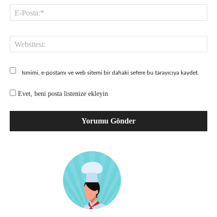
E-
Pos
Web
Ismimi, e-postamı ve web sitemi bir dahaki sefere bu tarayıcıya kaydet.
Evet, beni posta listenize ekleyin