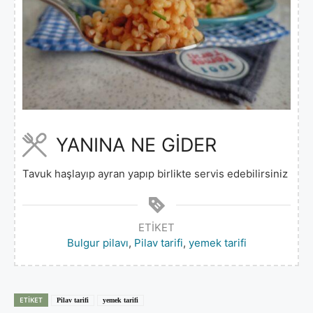
YANINA NE GİDER
Tavuk haşlayıp ayran yapıp birlikte servis edebilirsiniz
ETIKET
Bulgur pilavı
,
Pilav tarifi
,
yemek tarifi
ETIKET
Pilav tarifi
yemek tarifi