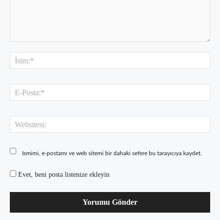
Yorum:
İsi
E-
Pos
Web
Ismimi, e-postamı ve web sitemi bir dahaki sefere bu tarayıcıya kaydet.
Evet, beni posta listenize ekleyin