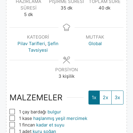
HAZIRLAMA
PIŞIRME SÜRESI
TOPLAM SÜRE
SÜRESI
35
dk
40
dk
5
dk
KATEGORI
MUTFAK
Pilav Tarifleri
,
Şefin
Global
Tavsiyesi
PORSIYON
3
kişilik
MALZEMELER
1x
2x
3x
▢
1
çay bardağı
bulgur
▢
1
kase
haşlanmış yeşil mercimek
▢
1
fincan
kadar et suyu
▢
1
adet
kuru soğan