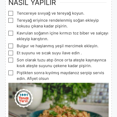
NASIL YAPILIR
▢
Tencereye sıvıyağ ve tereyağ koyun.
▢
Tereyağ eriyince rendelenmiş soğan ekleyip
kokusu çıkana kadar pişirin.
▢
Kavrulan soğanın içine kırmızı toz biber ve salçayı
ekleyip karıştırın.
▢
Bulgur ve haşlanmış yeşil mercimek ekleyin.
▢
Et suyunu ve sıcak suyu ilave edin .
▢
Son olarak tuzu atıp önce orta ateşte kaynayınca
kısık ateşte suyunu çekene kadar pişirin.
▢
Piştikten sonra kıyılmış maydanoz serpip servis
edin. Afiyet olsun