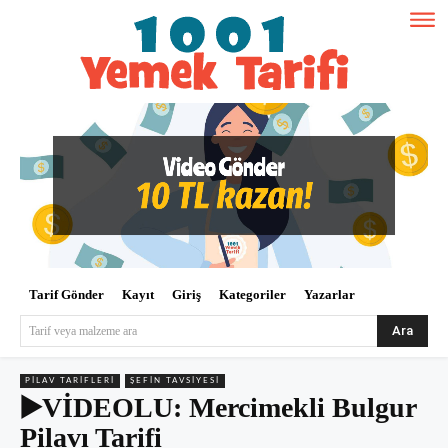
Tarif Gönder
Kayıt
Giriş
Kategoriler
Yazarlar
Ara
Tarif veya malzeme ara
PILAV TARIFLERI
ŞEFIN TAVSIYESI
▶️VİDEOLU: Mercimekli Bulgur
Pilavı Tarifi