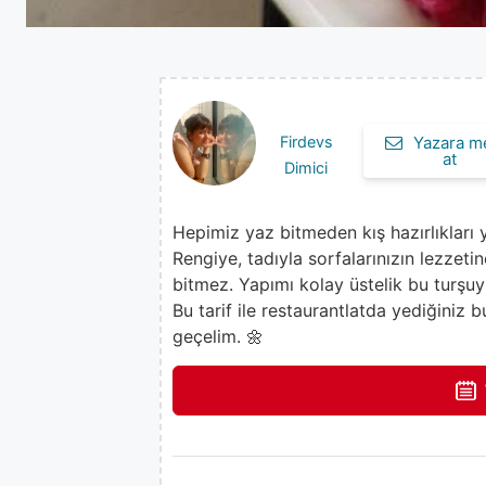
Firdevs
Yazara m
at
Dimici
Hepimiz yaz bitmeden kış hazırlıkları y
Rengiye, tadıyla sorfalarınızın lezzeti
bitmez. Yapımı kolay üstelik bu turşu
Bu tarif ile restaurantlatda yediğiniz b
geçelim. 🌼