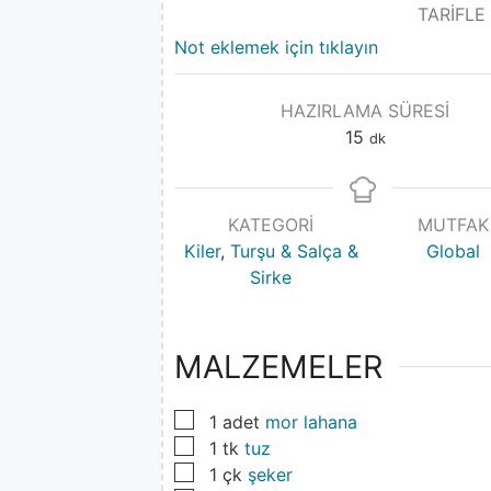
TARİFLE
Not eklemek için tıklayın
HAZIRLAMA SÜRESI
15
dk
KATEGORI
MUTFAK
Kiler
,
Turşu & Salça &
Global
Sirke
MALZEMELER
▢
1
adet
mor lahana
▢
1
tk
tuz
▢
1
çk
şeker