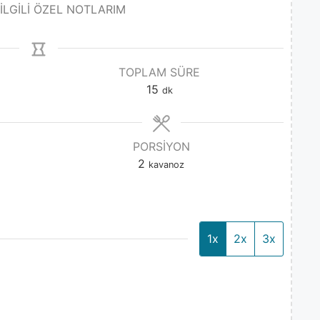
 İLGİLİ ÖZEL NOTLARIM
TOPLAM SÜRE
15
dk
PORSIYON
2
kavanoz
1x
2x
3x