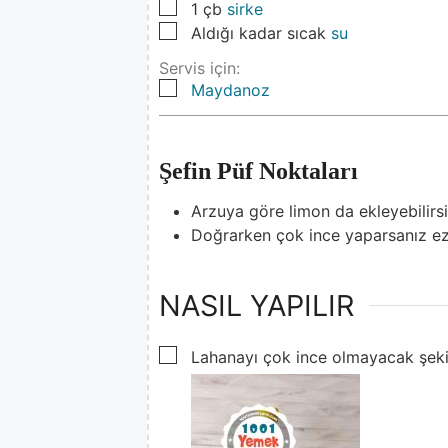
▢
1
çb
sirke
▢
Aldığı kadar sıcak
su
Servis için:
▢
Maydanoz
Şefin Püf Noktaları
Arzuya göre limon da ekleyebilirsi
Doğrarken çok ince yaparsanız ezil
NASIL YAPILIR
▢
Lahanayı çok ince olmayacak şeki