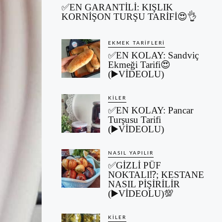
✅EN GARANTİLİ: KIŞLIK
KORNİŞON TURŞU TARİFİ😍👌
EKMEK TARIFLERI
✅EN KOLAY: Sandviç
Ekmeği Tarifi😍
(▶️VİDEOLU)
KILER
✅EN KOLAY: Pancar
Turşusu Tarifi
(▶️VİDEOLU)
NASIL YAPILIR
✅GİZLİ PÜF
NOKTALI⁉️; KESTANE
NASIL PİŞİRİLİR
(▶️VİDEOLU)💯
KILER