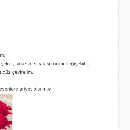
ım.
eker, sirke ve sıcak su oranı değişebilir)
s düz çevirelim.
eyenlere afiyet olsun 🌼