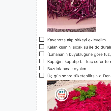
▢
Kavanoza alıp sirkeyi ekleyelim.
▢
Kalan kısmını sıcak su ile doldural
▢
(Lahananın büyüklüğüne göre tuz, ş
▢
Kapağını kapatıp bir kaç sefer ter
▢
Buzdolabına koyalım.
▢
Üç gün sonra tüketebilirsiniz. Den