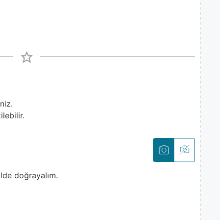
niz.
ebilir.
lde doğrayalım.