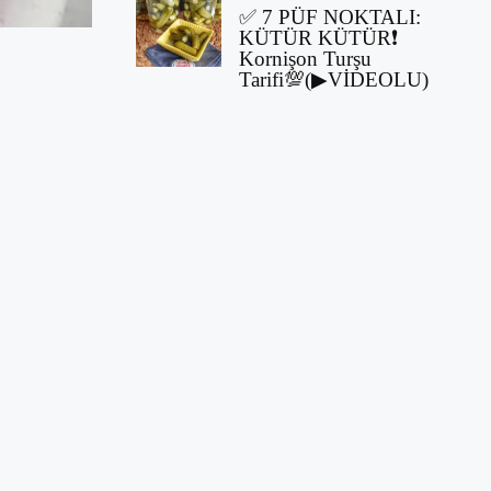
✅ 7 PÜF NOKTALI:
KÜTÜR KÜTÜR❗
Kornişon Turşu
Tarifi💯(▶VİDEOLU)