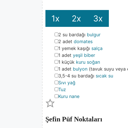
1x
2x
3x
▢
2
su bardağı
bulgur
▢
2
adet
domates
▢
1
yemek kaşığı
salça
▢
1
adet
yeşil biber
▢
1
küçük
kuru soğan
▢
1
adet
bulyon
(tavuk suyu veya e
▢
3,5-4
su bardağı
sıcak su
▢
Sıvı yağ
▢
Tuz
▢
Kuru nane
Şefin Püf Noktaları