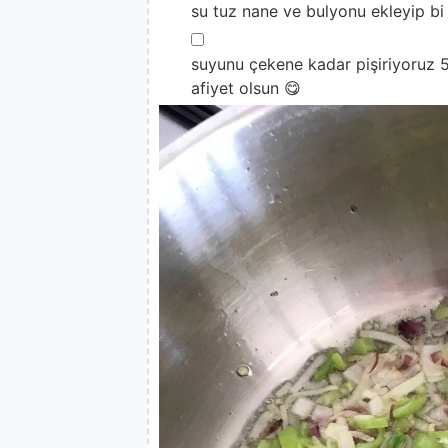
su tuz nane ve bulyonu ekleyip bi 
▢
suyunu çekene kadar pişiriyoruz 5-
afiyet olsun 😋