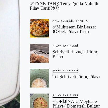
✅TANE TANE:Tereyağında Nohutlu
Pilav Tarifi😍👌
ANA YEMEĞIN YANINA
✅Muhteşem Bir Lezzet
❗Özbek Pilavı Tarifi
PILAV TARIFLERI
Şehriyeli Havuçlu Pirinç
Pilavı
ŞEFIN TAVSIYESI
Tel Şehriyeli Pirinç Pilavı
PILAV TARIFLERI
✅ORİJİNAL: Meyhane
Pilavı ( Domatesli Bulgur