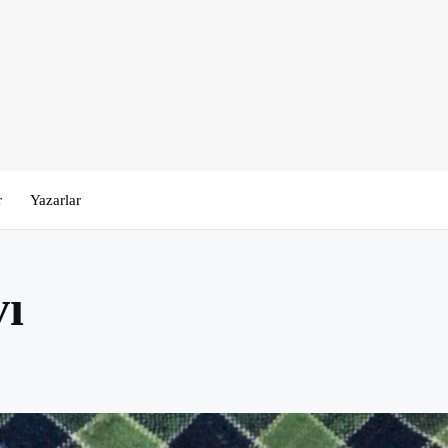
r
Yazarlar
vı