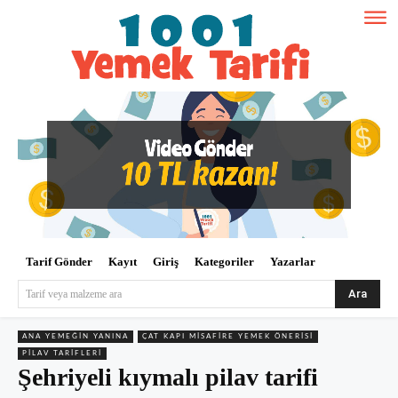
Tarif Gönder
Kayıt
Giriş
Kategoriler
Yazarlar
Ara
Tarif veya malzeme ara
ANA YEMEĞIN YANINA
ÇAT KAPI MISAFIRE YEMEK ÖNERISI
PILAV TARIFLERI
Şehriyeli kıymalı pilav tarifi