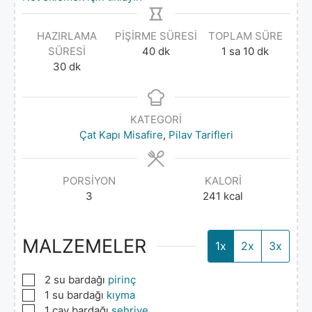
HAZIRLAMA
PIŞIRME SÜRESI
TOPLAM SÜRE
SÜRESI
40
dk
1
sa
10
dk
30
dk
KATEGORI
Çat Kapı Misafire
,
Pilav Tarifleri
PORSIYON
KALORI
3
241
kcal
MALZEMELER
1x
2x
3x
▢
2
su bardağı
pirinç
▢
1
su bardağı
kıyma
▢
1
çay bardağı
şehriye