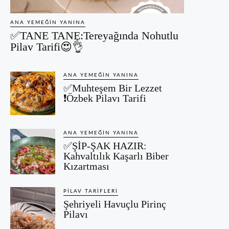
ANA YEMEĞIN YANINA
✅TANE TANE:Tereyağında Nohutlu
Pilav Tarifi😍👌
ANA YEMEĞIN YANINA
✅Muhteşem Bir Lezzet
❗Özbek Pilavı Tarifi
ANA YEMEĞIN YANINA
✅ŞİP-ŞAK HAZIR:
Kahvaltılık Kaşarlı Biber
Kızartması
PILAV TARIFLERI
Şehriyeli Havuçlu Pirinç
Pilavı