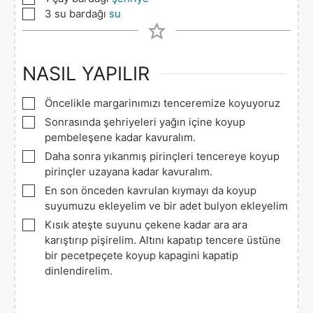
▢
3
su bardağı
su
NASIL YAPILIR
▢
Öncelikle margarinımızı tenceremize koyuyoruz
▢
Sonrasında şehriyeleri yağın içine koyup
pembeleşene kadar kavuralım.
▢
Daha sonra yıkanmış pirinçleri tencereye koyup
pirinçler uzayana kadar kavuralım.
▢
En son önceden kavrulan kıymayı da koyup
suyumuzu ekleyelim ve bir adet bulyon ekleyelim
▢
Kısık ateşte suyunu çekene kadar ara ara
karıştırıp pişirelim. Altını kapatıp tencere üstüne
bir pecetpeçete koyup kapagini kapatip
dinlendirelim.