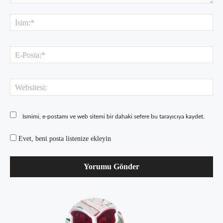
Yorum:
İsi
E-
Pos
Web
Ismimi, e-postamı ve web sitemi bir dahaki sefere bu tarayıcıya kaydet.
Evet, beni posta listenize ekleyin