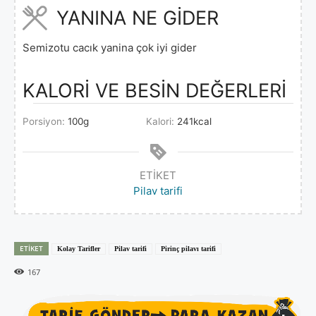
YANINA NE GİDER
Semizotu cacık yanina çok iyi gider
KALORİ VE BESİN DEĞERLERİ
Porsiyon:
100
g
Kalori:
241
kcal
ETIKET
Pilav tarifi
ETIKET
Kolay Tarifler
Pilav tarifi
Pirinç pilavı tarifi
167