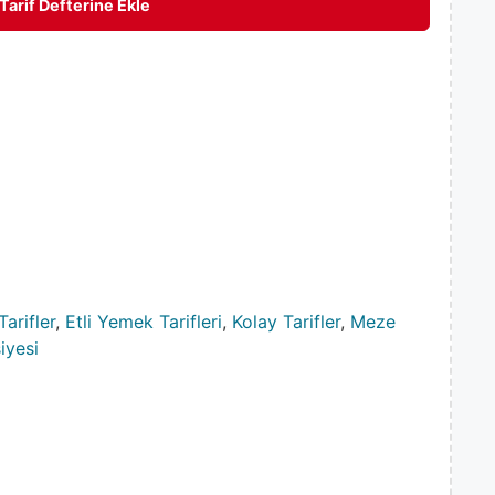
Tarif Defterine Ekle
arifler
,
Etli Yemek Tarifleri
,
Kolay Tarifler
,
Meze
iyesi