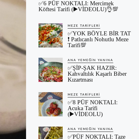
✅6 PÜF NOKTALI: Mercimek
Köftesi Tarifi (▶️VİDEOLU)👌💯
MEZE TARIFLERI
✅YOK BÖYLE BİR TAT
❗ Patlıcanlı Nohutlu Meze
Tarifi💯
ANA YEMEĞIN YANINA
✅ŞİP-ŞAK HAZIR:
Kahvaltılık Kaşarlı Biber
Kızartması
MEZE TARIFLERI
✅8 PÜF NOKTALI:
Acuka Tarifi
(▶️VİDEOLU)
ANA YEMEĞIN YANINA
✅PÜF NOKTALI: Taze