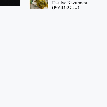
Fasulye Kavurması
(▶️VİDEOLU)