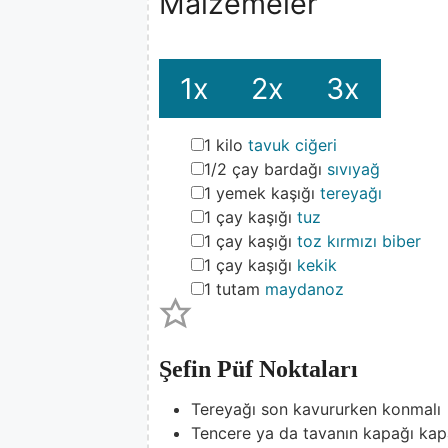
Malzemeler
1x
2x
3x
▢
1
kilo
tavuk ciğeri
▢
1/2
çay bardağı
sıvıyağ
▢
1
yemek kaşığı
tereyağı
▢
1
çay kaşığı
tuz
▢
1
çay kaşığı
toz kırmızı biber
▢
1
çay kaşığı
kekik
▢
1
tutam
maydanoz
Şefin Püf Noktaları
Tereyağı son kavururken konmalı
Tencere ya da tavanın kapağı kap