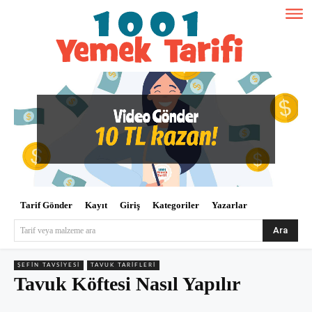
Tarif Gönder
Kayıt
Giriş
Kategoriler
Yazarlar
Ara
Tarif veya malzeme ara
ŞEFIN TAVSIYESI
TAVUK TARIFLERI
Tavuk Köftesi Nasıl Yapılır