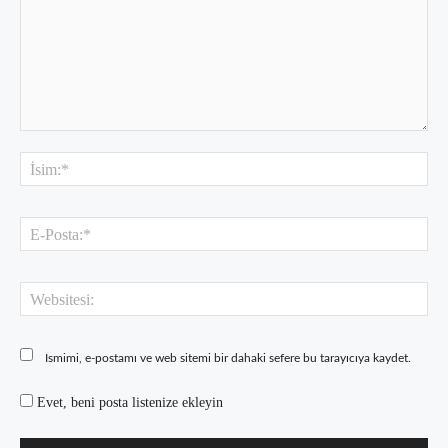
Yorum:
İsi
E-
Pos
Web
Ismimi, e-postamı ve web sitemi bir dahaki sefere bu tarayıcıya kaydet.
Evet, beni posta listenize ekleyin