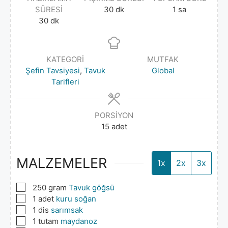
SÜRESI
30
dk
1
sa
30
dk
KATEGORI
MUTFAK
Şefin Tavsiyesi
,
Tavuk
Global
Tarifleri
PORSIYON
15
adet
MALZEMELER
1x
2x
3x
▢
250 gram
Tavuk göğsü
▢
1
adet
kuru soğan
▢
1
dis
sarımsak
▢
1
tutam
maydanoz