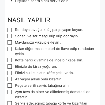
Piştikten sonra sıcak servis edin.
NASIL YAPILIR
▢
Rondoya tavuğu iki üç parça yapın koyun.
▢
Soğanı ve sarımsağı küp küp doğrayın.
▢
Maydanozu yıkayıp ekleyin .
▢
Kalan diğer malzemeleri de ilave edip rondodan
çekin.
▢
Köfte harcı kıvamına gelince bir kaba alın.
▢
Elinizle de biraz yoğurun.
▢
Elinizi su ile ıslatın köfte şekli verin.
▢
Az yağda arkalı önlü kızartın.
▢
Peçete serili servis tabağına alın.
▢
Aynı tava da biber ve dilimlenmiş domatesi de
kızartın.
▢
Servis edeceğiniz tabağa köfte ve kızartılan