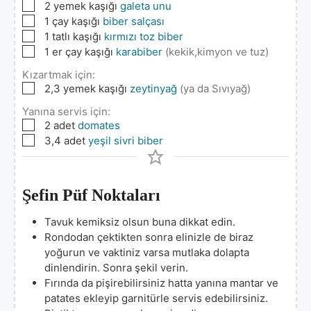
▢
2
yemek kaşığı
galeta unu
▢
1
çay kaşığı
biber salçası
▢
1
tatlı kaşığı
kırmızı toz biber
▢
1
er çay kaşığı
karabiber
(kekik,kimyon ve tuz)
Kızartmak için:
▢
2,3
yemek kaşığı
zeytinyağ
(ya da Sıvıyağ)
Yanına servis için:
▢
2
adet
domates
▢
3,4
adet
yeşil sivri biber
Şefin Püf Noktaları
Tavuk kemiksiz olsun buna dikkat edin.
Rondodan çektikten sonra elinizle de biraz
yoğurun ve vaktiniz varsa mutlaka dolapta
dinlendirin. Sonra şekil verin.
Fırında da pişirebilirsiniz hatta yanına mantar ve
patates ekleyip garnitürle servis edebilirsiniz.