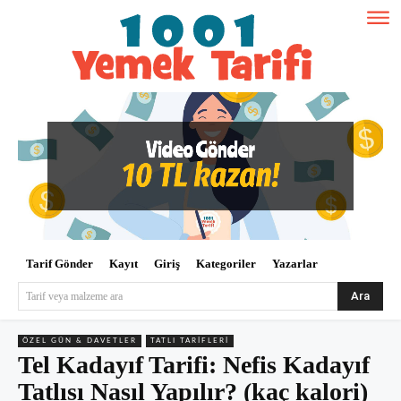
Tarif Gönder
Kayıt
Giriş
Kategoriler
Yazarlar
Ara
Tarif veya malzeme ara
ÖZEL GÜN & DAVETLER
TATLI TARIFLERI
Tel Kadayıf Tarifi: Nefis Kadayıf
Tatlısı Nasıl Yapılır? (kaç kalori)