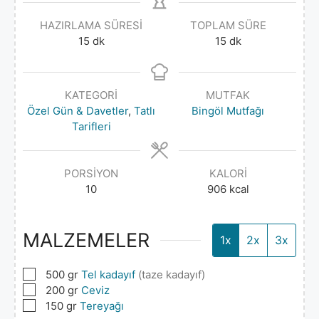
HAZIRLAMA SÜRESI
TOPLAM SÜRE
15
dk
15
dk
KATEGORI
MUTFAK
Özel Gün & Davetler
,
Tatlı
Bingöl Mutfağı
Tarifleri
PORSIYON
KALORI
10
906
kcal
MALZEMELER
1x
2x
3x
▢
500
gr
Tel kadayıf
(taze kadayıf)
▢
200
gr
Ceviz
▢
150
gr
Tereyağı