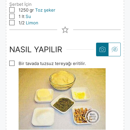
Şerbet İçin
▢
1250
gr
Toz şeker
▢
1
lt
Su
▢
1/2
Limon
NASIL YAPILIR
▢
Bir tavada tuzsuz tereyağı eritilir.