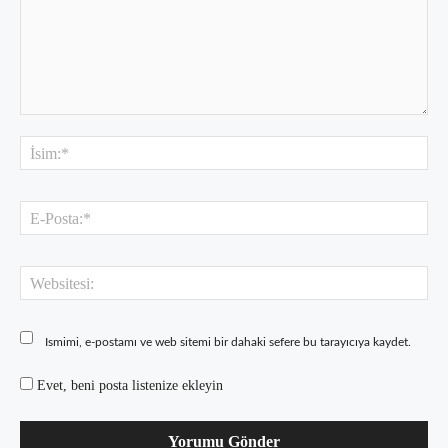
Yorum:
İsi
E-
Pos
Web
Ismimi, e-postamı ve web sitemi bir dahaki sefere bu tarayıcıya kaydet.
Evet, beni posta listenize ekleyin