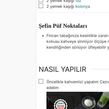
2
yemek kaşığı
tuz
▢
2
yemek kaşığı
kolonya
Şefin Püf Noktaları
Fincan tabağınıza kesinlikle zarar
kokusu kahveye sinmiyor ölçüye 
kendiliğinden sönüyor üfleyebilir 
NASIL YAPILIR
▢
Öncelikle kahvemizi yapalım Cezv
edelim