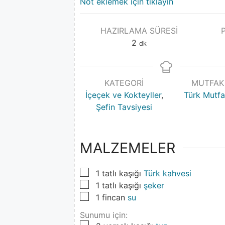
Not eklemek için tıklayın
HAZIRLAMA SÜRESI
2
dk
KATEGORI
MUTFAK
İçeçek ve Kokteyller
,
Türk Mutfa
Şefin Tavsiyesi
MALZEMELER
▢
1
tatlı kaşığı
Türk kahvesi
▢
1
tatlı kaşığı
şeker
▢
1
fincan
su
Sunumu için:
▢