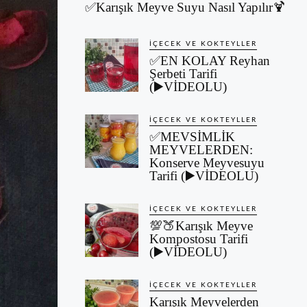
✅Karışık Meyve Suyu Nasıl Yapılır🍹
İÇECEK VE KOKTEYLLER
✅EN KOLAY Reyhan
Şerbeti Tarifi
(▶️VİDEOLU)
İÇECEK VE KOKTEYLLER
✅MEVSİMLİK
MEYVELERDEN:
Konserve Meyvesuyu
Tarifi (▶️VİDEOLU)
İÇECEK VE KOKTEYLLER
💯🍑Karışık Meyve
Kompostosu Tarifi
(▶️VİDEOLU)
İÇECEK VE KOKTEYLLER
Karışık Meyvelerden