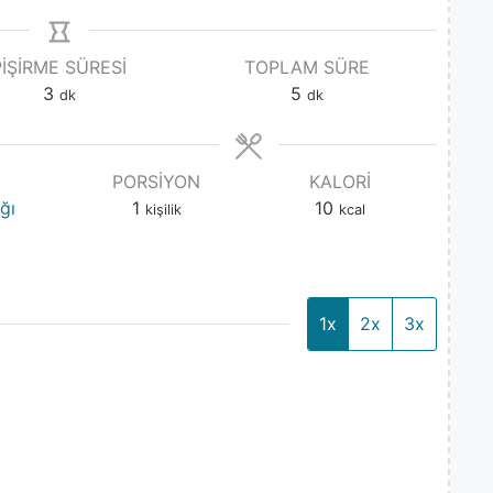
PIŞIRME SÜRESI
TOPLAM SÜRE
3
5
dk
dk
PORSIYON
KALORI
ğı
1
10
kişilik
kcal
1x
2x
3x