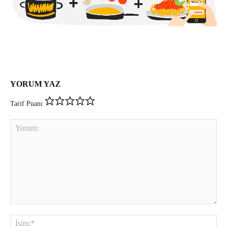
YORUM YAZ
Tarif Puanı
Yorum:
İsi