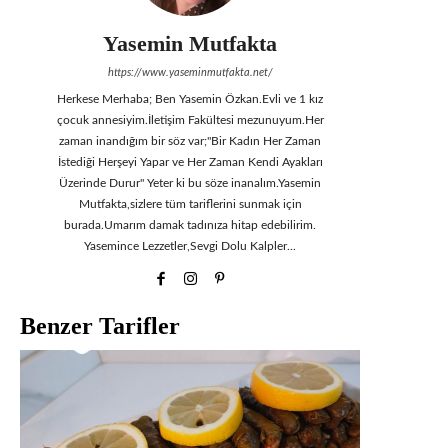
Yasemin Mutfakta
https://www.yaseminmutfakta.net/
Herkese Merhaba; Ben Yasemin Özkan.Evli ve 1 kız
çocuk annesiyim.İletişim Fakültesi mezunuyum.Her
zaman inandığım bir söz var;"Bir Kadın Her Zaman
İstediği Herşeyi Yapar ve Her Zaman Kendi Ayakları
Üzerinde Durur" Yeter ki bu söze inanalım.Yasemin
Mutfakta,sizlere tüm tariflerini sunmak için
burada.Umarım damak tadınıza hitap edebilirim.
Yasemince Lezzetler,Sevgi Dolu Kalpler...
Benzer Tarifler