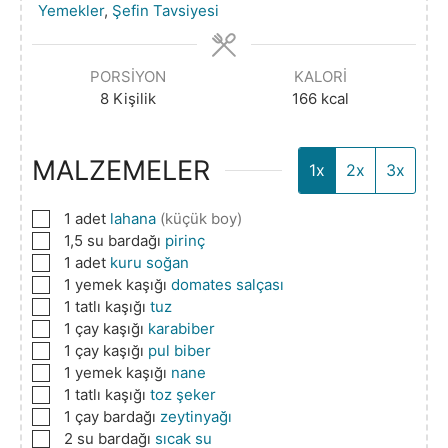
Yemekler
,
Şefin Tavsiyesi
PORSIYON
KALORI
8
Kişilik
166
kcal
MALZEMELER
1x
2x
3x
▢
1
adet
lahana
(küçük boy)
▢
1,5
su bardağı
pirinç
▢
1
adet
kuru soğan
▢
1
yemek kaşığı
domates salçası
▢
1
tatlı kaşığı
tuz
▢
1
çay kaşığı
karabiber
▢
1
çay kaşığı
pul biber
▢
1
yemek kaşığı
nane
▢
1
tatlı kaşığı
toz şeker
▢
1
çay bardağı
zeytinyağı
▢
2
su bardağı
sıcak su