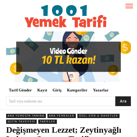
Tarif Gönder
Kayıt
Giriş
Kategoriler
Yazarlar
Ara
Tarif veya malzeme ara
ANA YEMEĞIN YANINA
ANA YEMEKLER
ÖZEL GÜN & DAVETLER
ŞEFIN TAVSIYESI
TARIFLER
Değişmeyen Lezzet; Zeytinyağlı