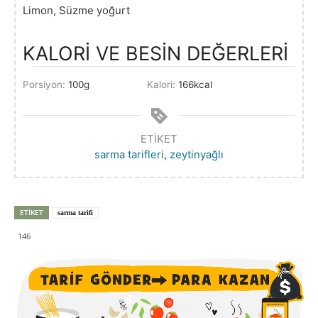
Limon, Süzme yoğurt
KALORİ VE BESİN DEĞERLERİ
Porsiyon:
100
g
Kalori:
166
kcal
ETIKET
sarma tarifleri
,
zeytinyağlı
ETIKET
sarma tarifi
146