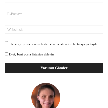
E-
Pos
Web
Ismimi, e-postamı ve web sitemi bir dahaki sefere bu tarayıcıya kaydet.
Evet, beni posta listenize ekleyin