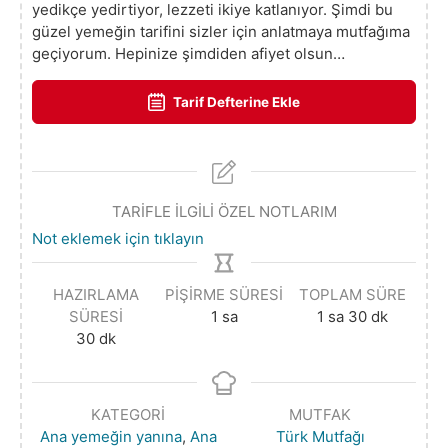
yedikçe yedirtiyor, lezzeti ikiye katlanıyor. Şimdi bu
güzel yemeğin tarifini sizler için anlatmaya mutfağıma
geçiyorum. Hepinize şimdiden afiyet olsun…
Tarif Defterine Ekle
TARİFLE İLGİLİ ÖZEL NOTLARIM
Not eklemek için tıklayın
HAZIRLAMA
PIŞIRME SÜRESI
TOPLAM SÜRE
SÜRESI
1
sa
1
sa
30
dk
30
dk
KATEGORI
MUTFAK
Ana yemeğin yanına
,
Ana
Türk Mutfağı