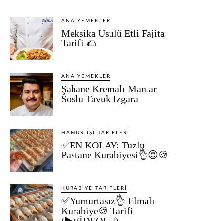
ANA YEMEKLER
Meksika Usulü Etli Fajita
Tarifi 🌮
ANA YEMEKLER
Şahane Kremalı Mantar
Soslu Tavuk Izgara
HAMUR İŞI TARIFLERI
✅EN KOLAY: Tuzlu
Pastane Kurabiyesi👌😍🍪
KURABIYE TARIFLERI
✅Yumurtasız👌 Elmalı
Kurabiye🍪 Tarifi
(▶️VİDEOLU)