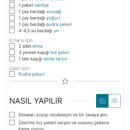
▢
1
paket
vanilya
▢
1
çay bardağı
sıvıyağ
▢
1
çay bardağı
yoğurt
▢
1
çay bardağı
pudra şekeri
▢
4-4,5
su bardağı
un
İç harcı için:
▢
2
adet
elma
▢
3
yemek kaşığı
toz şeker
▢
1
tatlı kaşığı
silme tarçın
Üzeri için:
▢
Pudra şekeri
NASIL YAPILIR
▢
Elmaları soyup rendeleyin ve bir tavaya alın.
▢
Üzerine toz şekeri serpin ve suyunu çekene
kadar pişirin.