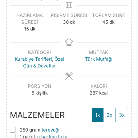
HAZIRLAMA
PIŞIRME SÜRESI
TOPLAM SÜRE
SÜRESI
30
dk
45
dk
15
dk
KATEGORI
MUTFAK
Kurabiye Tarifleri
,
Özel
Türk Mutfağı
Gün & Davetler
PORSIYON
KALORI
6
kişilik
287
kcal
MALZEMELER
1x
2x
3x
▢
250
gram
tereyağı
▢
1
paket
kabartma tozu