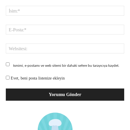
Yorum:
İsi
E-
Pos
Web
Ismimi, e-postamı ve web sitemi bir dahaki sefere bu tarayıcıya kaydet.
Evet, beni posta listenize ekleyin