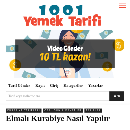
Tarif Gönder
Kayıt
Giriş
Kategoriler
Yazarlar
Ara
Tarif veya malzeme ara
KURABIYE TARIFLERI
ÖZEL GÜN & DAVETLER
TARIFLER
Elmalı Kurabiye Nasıl Yapılır