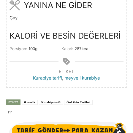
YANINA NE GİDER
Çay
KALORİ VE BESİN DEĞERLERİ
Porsiyon:
100
g
Kalori:
287
kcal
ETIKET
Kurabiye tarifi
,
meyveli kurabiye
ETIKET
ikramlık
Kurabiye tarifi
Özel Gün Tarifleri
111