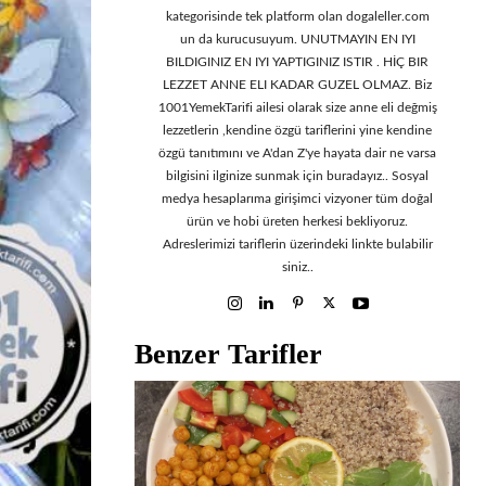
kategorisinde tek platform olan dogaleller.com
un da kurucusuyum. UNUTMAYIN EN IYI
BILDIGINIZ EN IYI YAPTIGINIZ ISTIR . HİÇ BIR
LEZZET ANNE ELI KADAR GUZEL OLMAZ. Biz
1001YemekTarifi ailesi olarak size anne eli değmiş
lezzetlerin ,kendine özgü tariflerini yine kendine
özgü tanıtımını ve A'dan Z'ye hayata dair ne varsa
bilgisini ilginize sunmak için buradayız.. Sosyal
medya hesaplarıma girişimci vizyoner tüm doğal
ürün ve hobi üreten herkesi bekliyoruz.
Adreslerimizi tariflerin üzerindeki linkte bulabilir
siniz..
Benzer Tarifler