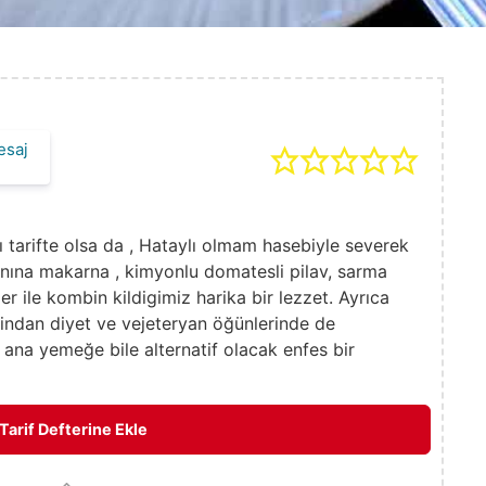
esaj
ı tarifte olsa da , Hataylı olmam hasebiyle severek
nına makarna , kimyonlu domatesli pilav, sarma
er ile kombin kildigimiz harika bir lezzet. Ayrıca
igindan diyet ve vejeteryan öğünlerinde de
n ana yemeğe bile alternatif olacak enfes bir
Tarif Defterine Ekle