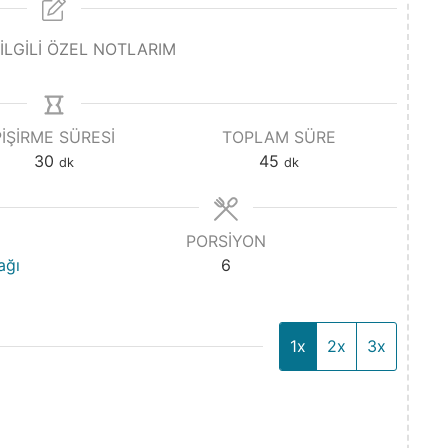
 İLGİLİ ÖZEL NOTLARIM
PIŞIRME SÜRESI
TOPLAM SÜRE
30
45
dk
dk
PORSIYON
ağı
6
1x
2x
3x