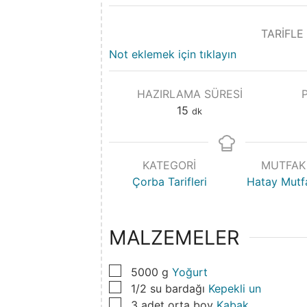
TARİFLE
Not eklemek için tıklayın
HAZIRLAMA SÜRESI
15
dk
KATEGORI
MUTFAK
Çorba Tarifleri
Hatay Mutf
MALZEMELER
▢
5000
g
Yoğurt
▢
1/2
su bardağı
Kepekli un
▢
3
adet orta boy
Kabak