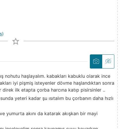
ş)
mış nohutu haşlayalım. kabakları kabuklu olarak ince
kları iyi pişmiş isteyenler dövme haşlandıktan sonra
er direk ilk etapta çorba harcına katıp pisirsinler ..
sunda yeteri kadar şu ısıtalım bu çorbanın daha hızlı
 ve yumurta akını da katarak akışkan bir mayi
ını inceleyelim sonra kaynamış suyu koyarken