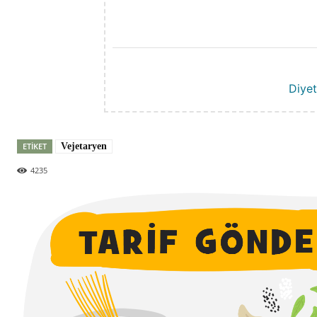
Diyet 
ETIKET
Vejetaryen
4235