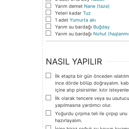
▢
Yarım
demet
Nane (taze)
▢
Yeteri
kadar
Tuz
▢
1
adet
Yumurta akı
▢
Yarım
su bardağı
Buğday
▢
Yarım
su bardağı
Nohut (haşlanmı
NASIL YAPILIR
▢
İlk etapta bir gün önceden ıslatıl
ince dörde bölüp doğrayalım. kaba
içine atıp pisirsinler. kıtır isteyenl
▢
İlk olarak tencere veya su usutucu
yapılmasına yardımcı olur.
▢
Yoğurdu çırpma teli ile çırpıp unu
hazırlayalım.
▢
İçine biraz soğuk şu koyup kıvam