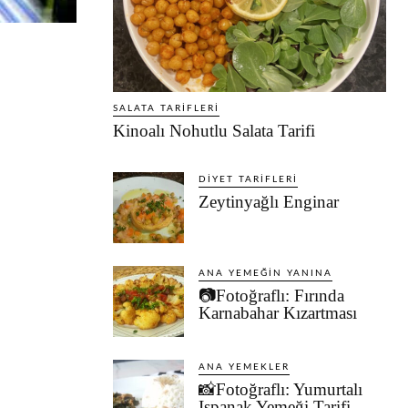
SALATA TARIFLERI
Kinoalı Nohutlu Salata Tarifi
DIYET TARIFLERI
Zeytinyağlı Enginar
ANA YEMEĞIN YANINA
📷Fotoğraflı: Fırında
Karnabahar Kızartması
ANA YEMEKLER
📸Fotoğraflı: Yumurtalı
Ispanak Yemeği Tarifi