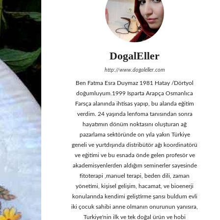
DogalEller
http://www.dogaleller.com
Ben Fatma Esra Duymaz 1981 Hatay /Dörtyol
doğumluyum.1999 Isparta Arapça Osmanlıca
Farsça alanında ihtisas yapıp, bu alanda eğitim
verdim. 24 yaşında lenfoma tanısından sonra
hayatımın dönüm noktasını oluşturan ağ
pazarlama sektöründe on yıla yakın Türkiye
geneli ve yurtdışında distribütör ağı koordinatörü
ve eğitimi ve bu esnada önde gelen profesör ve
akademisyenlerden aldığım seminerler sayesinde
fitoterapi ,manuel terapi, beden dili, zaman
yönetimi, kişisel gelişim, hacamat, ve bioenerji
konularında kendimi geliştirme şansı buldum evli
iki çocuk sahibi anne olmanın onurunun yanısıra,
Turkiye'nin ilk ve tek doğal ürün ve hobi