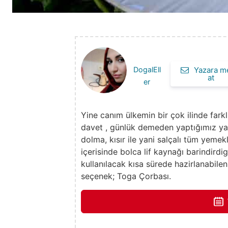
DogalEll
Yazara m
at
er
Yine canım ülkemin bir çok ilinde farkl
davet , günlük demeden yaptığımız ya
dolma, kısır ile yani salçalı tüm yemekl
içerisinde bolca lif kaynağı barindird
kullanılacak kısa sürede hazirlanabile
seçenek; Toga Çorbası.