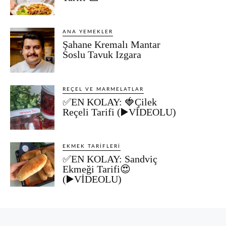
ANA YEMEKLER
Şahane Kremalı Mantar
Soslu Tavuk Izgara
REÇEL VE MARMELATLAR
✅EN KOLAY: 🍓Çilek
Reçeli Tarifi (▶️VİDEOLU)
EKMEK TARIFLERI
✅EN KOLAY: Sandviç
Ekmeği Tarifi😍
(▶️VİDEOLU)