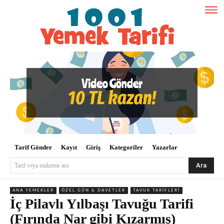
Tarif Gönder
Kayıt
Giriş
Kategoriler
Yazarlar
Ara
Tarif veya malzeme ara
ANA YEMEKLER
ÖZEL GÜN & DAVETLER
TAVUK TARIFLERI
İç Pilavlı Yılbaşı Tavuğu Tarifi
(Fırında Nar gibi Kızarmış)