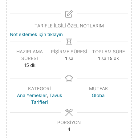
TARİFLE İLGİLİ ÖZEL NOTLARIM
Not eklemek için tıklayın
HAZIRLAMA
PIŞIRME SÜRESI
TOPLAM SÜRE
SÜRESI
1
sa
1
sa
15
dk
15
dk
KATEGORI
MUTFAK
Ana Yemekler
,
Tavuk
Global
Tarifleri
PORSIYON
4