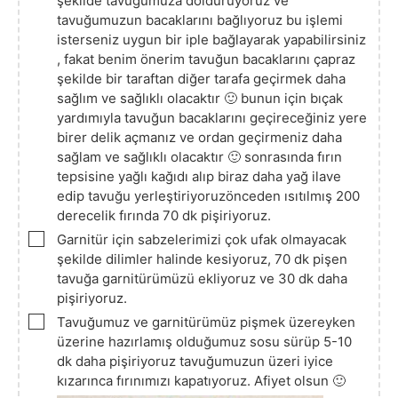
şekilde tavuğumuza dolduruyoruz ve
tavuğumuzun bacaklarını bağlıyoruz bu işlemi
isterseniz uygun bir iple bağlayarak yapabilirsiniz
, fakat benim önerim tavuğun bacaklarını çapraz
şekilde bir taraftan diğer tarafa geçirmek daha
sağlım ve sağlıklı olacaktır 🙂 bunun için bıçak
yardımıyla tavuğun bacaklarını geçireceğiniz yere
birer delik açmanız ve ordan geçirmeniz daha
sağlam ve sağlıklı olacaktır 🙂 sonrasında fırın
tepsisine yağlı kağıdı alıp biraz daha yağ ilave
edip tavuğu yerleştiriyoruzönceden ısıtılmış 200
derecelik fırında 70 dk pişiriyoruz.
▢
Garnitür için sabzelerimizi çok ufak olmayacak
şekilde dilimler halinde kesiyoruz, 70 dk pişen
tavuğa garnitürümüzü ekliyoruz ve 30 dk daha
pişiriyoruz.
▢
Tavuğumuz ve garnitürümüz pişmek üzereyken
üzerine hazırlamış olduğumuz sosu sürüp 5-10
dk daha pişiriyoruz tavuğumuzun üzeri iyice
kızarınca fırınımızı kapatıyoruz. Afiyet olsun 🙂