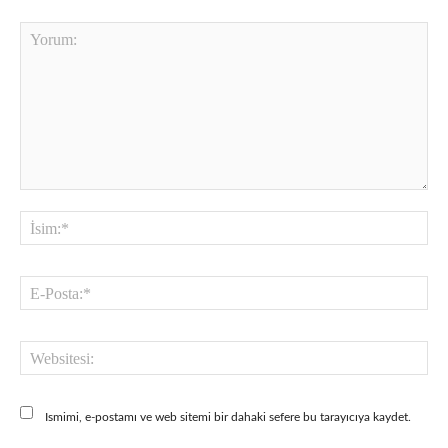
Yorum:
İsi
E-
Pos
Web
Ismimi, e-postamı ve web sitemi bir dahaki sefere bu tarayıcıya kaydet.