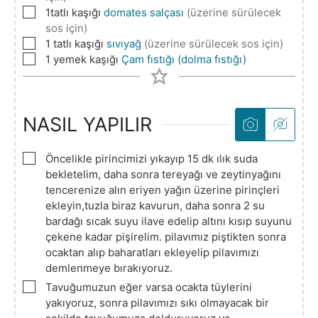
▢
1tatlı
kaşığı
domates salçası
(üzerine sürülecek
sos için)
▢
1
tatlı kaşığı
sıvıyağ
(üzerine sürülecek sos için)
▢
1
yemek kaşığı
Çam fıstığı (dolma fıstığı)
NASIL YAPILIR
▢
Öncelikle pirincimizi yıkayıp 15 dk ılık suda
bekletelim, daha sonra tereyağı ve zeytinyağını
tencerenize alın eriyen yağın üzerine pirinçleri
ekleyin,tuzla biraz kavurun, daha sonra 2 su
bardağı sıcak suyu ilave edelip altını kısıp suyunu
çekene kadar pişirelim. pilavımız piştikten sonra
ocaktan alıp baharatları ekleyelip pilavımızı
demlenmeye bırakıyoruz.
▢
Tavuğumuzun eğer varsa ocakta tüylerini
yakıyoruz, sonra pilavımızı sıkı olmayacak bir