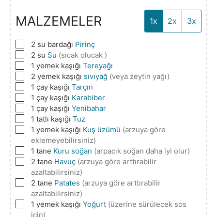
MALZEMELER
1x
2x
3x
▢
2
su bardağı
Pirinç
▢
2
su
Su
(sıcak olucak )
▢
1
yemek kaşığı
Tereyağı
▢
2
yemek kaşığı
sıvıyağ
(veya zeytin yağı)
▢
1
çay kaşığı
Tarçın
▢
1
çay kaşığı
Karabiber
▢
1
çay kaşığı
Yenibahar
▢
1
tatlı kaşığı
Tuz
▢
1
yemek kaşığı
Kuş üzümü
(arzuya göre
eklemeyebilirsiniz)
▢
1
tane
Kuru soğan
(arpacık soğan daha iyi olur)
▢
2
tane
Havuç
(arzuya göre arttırabilir
azaltabilirsiniz)
▢
2
tane
Patates
(arzuya göre arttırabilir
azaltabilirsiniz)
▢
1
yemek kaşığı
Yoğurt
(üzerine sürülecek sos
için)