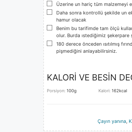
▢
Üzerine un hariç tüm malzemeyi ek
▢
Daha sonra kontrollü şekilde un 
hamur olacak
▢
Benim bu tarifimde tam ölçü kullan
olur. Burda ıstediğimiz şekerpare 
▢
180 derece önceden ısıtılmış fırınd
pişmediğini anlayabilirsiniz.
KALORİ VE BESİN DE
Porsiyon:
100
g
Kalori:
162
kcal
Çayın yanına
,
K