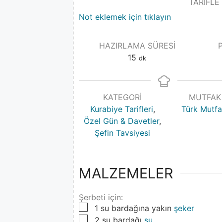
TARİFLE
Not eklemek için tıklayın
HAZIRLAMA SÜRESI
15
dk
KATEGORI
MUTFAK
Kurabiye Tarifleri
,
Türk Mutfa
Özel Gün & Davetler
,
Şefin Tavsiyesi
MALZEMELER
Şerbeti için:
▢
1
su bardağına yakın
şeker
▢
2
su bardağı
su