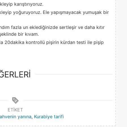
leyip karıştırıyoruz.
ekleyip yoğuruyoruz. Ele yapışmayacak yumuşak bir
dım fazla un eklediğinizde sertleşir ve daha kıtır
şeklinde bir kıvam.
a 20dakika kontrollü pişirin kürdan testi ile pişip
ĞERLERİ
ETIKET
ahvenin yanına
,
Kurabiye tarifi