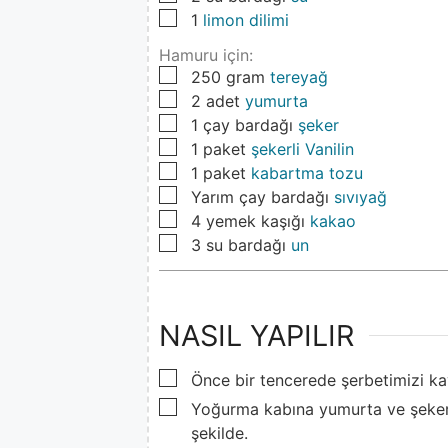
▢
1
limon dilimi
Hamuru için:
▢
250
gram
tereyağ
▢
2
adet
yumurta
▢
1
çay bardağı
şeker
▢
1
paket
şekerli Vanilin
▢
1
paket
kabartma tozu
▢
Yarım çay bardağı
sıvıyağ
▢
4
yemek kaşığı
kakao
▢
3
su bardağı
un
NASIL YAPILIR
▢
Önce bir tencerede şerbetimizi k
▢
Yoğurma kabına yumurta ve şekeri
şekilde.