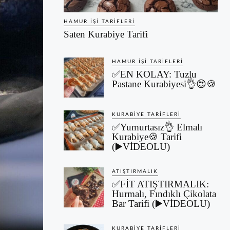
HAMUR İŞI TARIFLERI
Saten Kurabiye Tarifi
HAMUR İŞI TARIFLERI
✅EN KOLAY: Tuzlu
Pastane Kurabiyesi👌😍🍪
KURABIYE TARIFLERI
✅Yumurtasız👌 Elmalı
Kurabiye🍪 Tarifi
(▶️VİDEOLU)
ATIŞTIRMALIK
✅FİT ATIŞTIRMALIK:
Hurmalı, Fındıklı Çikolata
Bar Tarifi (▶️VİDEOLU)
KURABIYE TARIFLERI