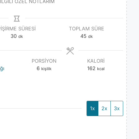
 İLGİLİ ÖZEL NOTLARIM
PIŞIRME SÜRESI
TOPLAM SÜRE
30
45
dk
dk
PORSIYON
KALORI
ğı
6
162
kişilik
kcal
1x
2x
3x