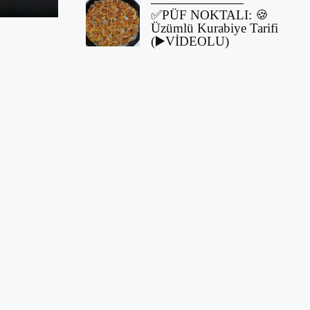
✅PÜF NOKTALI: 🍪
Üzümlü Kurabiye Tarifi
(▶️VİDEOLU)