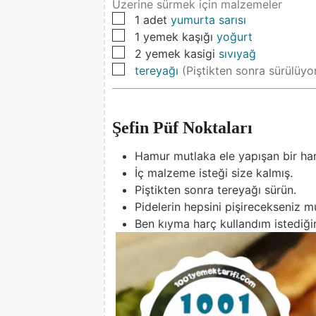
Üzerine sürmek için malzemeler
▢
1
adet
yumurta sarısı
▢
1
yemek kaşığı
yoğurt
▢
2
yemek kasigi
sıvıyağ
▢
tereyağı
(Piştikten sonra sürülüyo
Şefin Püf Noktaları
Hamur mutlaka ele yapışan bir ham
İç malzeme isteği size kalmış.
Piştikten sonra tereyağı sürün.
Pidelerin hepsini pişirecekseniz m
Ben kıyma harç kullandım istediğini