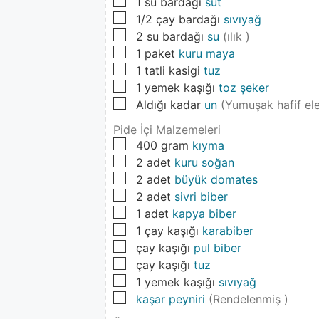
▢
1
su bardağı
süt
▢
1/2
çay bardağı
sıvıyağ
▢
2
su bardağı
su
(ılık )
▢
1
paket
kuru maya
▢
1
tatli kasigi
tuz
▢
1
yemek kaşığı
toz şeker
▢
Aldığı kadar
un
(Yumuşak hafif ele
Pide İçi Malzemeleri
▢
400
gram
kıyma
▢
2
adet
kuru soğan
▢
2
adet
büyük domates
▢
2
adet
sivri biber
▢
1
adet
kapya biber
▢
1
çay kaşığı
karabiber
▢
çay kaşığı
pul biber
▢
çay kaşığı
tuz
▢
1
yemek kaşığı
sıvıyağ
▢
kaşar peyniri
(Rendelenmiş )