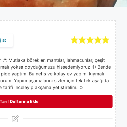
 at
 🙂 Mutlaka börekler, mantılar, lahmacunlar, çeşit
 olmalı yoksa doyduğumuzu hissedemiyoruz :)) Bende
 pide yaptım. Bu nefis ve kolay ev yapımı kıymalı
iyorum. Yapım aşamalarını sizler için tek tek aşağıda
e tarifi inceleyip akşama yetiştirelim. ☺
Tarif Defterine Ekle