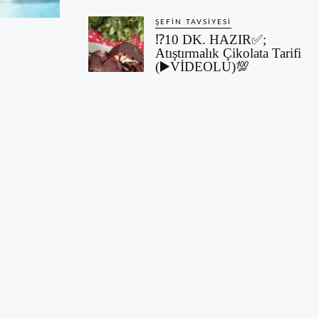
ŞEFIN TAVSIYESI
⁉️10 DK. HAZIR✅;
Atıştırmalık Çikolata Tarifi
(▶️VİDEOLU)💯