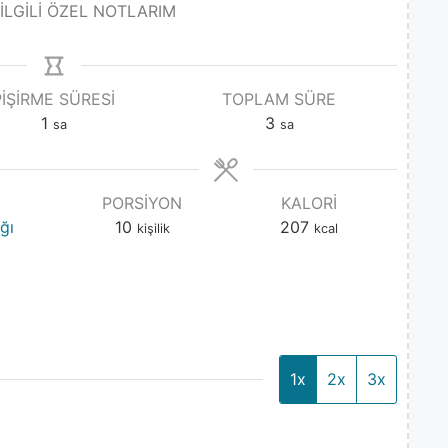
 İLGİLİ ÖZEL NOTLARIM
PIŞIRME SÜRESI
TOPLAM SÜRE
1
3
sa
sa
PORSIYON
KALORI
ğı
10
207
kişilik
kcal
1x
2x
3x