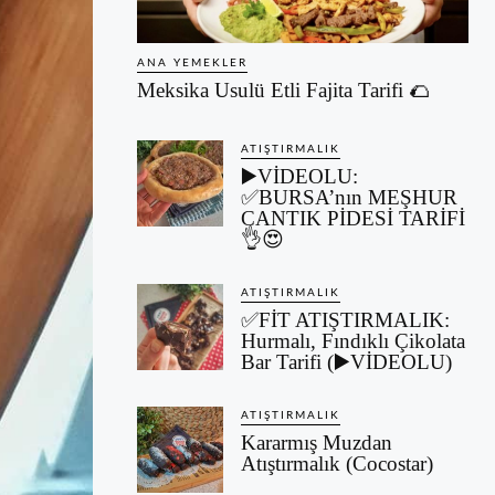
ANA YEMEKLER
Meksika Usulü Etli Fajita Tarifi 🌮
ATIŞTIRMALIK
▶️VİDEOLU:
✅BURSA’nın MEŞHUR
CANTIK PİDESİ TARİFİ
👌😍
ATIŞTIRMALIK
✅FİT ATIŞTIRMALIK:
Hurmalı, Fındıklı Çikolata
Bar Tarifi (▶️VİDEOLU)
ATIŞTIRMALIK
Kararmış Muzdan
Atıştırmalık (Cocostar)