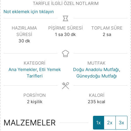
TARİFLE İLGİLİ ÖZEL NOTLARIM
Not eklemek için tıklayın
HAZIRLAMA
PIŞIRME SÜRESI
TOPLAM SÜRE
SÜRESI
1
sa
30
dk
2
sa
30
dk
KATEGORI
MUTFAK
Ana Yemekler
,
Etli Yemek
Doğu Anadolu Mutfağı
,
Tarifleri
Güneydoğu Mutfağı
PORSIYON
KALORI
2
kişilik
235
kcal
MALZEMELER
1x
2x
3x