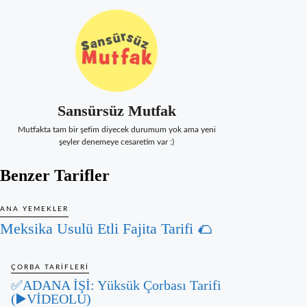
Sansürsüz Mutfak
Mutfakta tam bir şefim diyecek durumum yok ama yeni
şeyler denemeye cesaretim var :)
Benzer Tarifler
ANA YEMEKLER
Meksika Usulü Etli Fajita Tarifi 🌮
ÇORBA TARIFLERI
✅ADANA İŞİ: Yüksük Çorbası Tarifi
(▶️VİDEOLU)