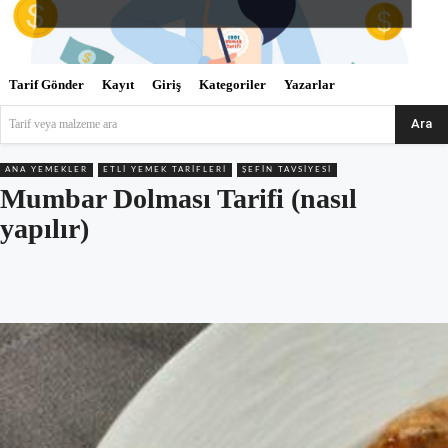
Tarif Gönder
Kayıt
Giriş
Kategoriler
Yazarlar
Ara
Tarif veya malzeme ara
ANA YEMEKLER
ETLI YEMEK TARIFLERI
ŞEFIN TAVSIYESI
Mumbar Dolması Tarifi (nasıl
yapılır)