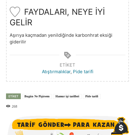
FAYDALARI, NEYE İYİ
GELİR
Aşırıya kaçmadan yenildiğinde karbonhrat eksiği
giderilir
ETIKET
Atıştırmalıklar
,
Pide tarifi
ETIKET
Bugün Ne Pişirsem
Hamur işi tarifleri
Pide tarifi
268