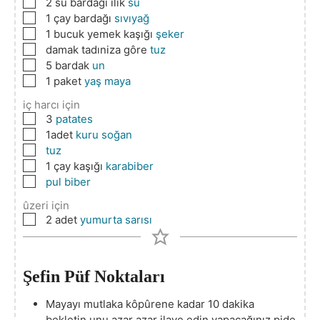
▢
2
su bardağı ılık
su
▢
1 çay bardağı
sıvıyağ
▢
1 bucuk yemek kaşığı
şeker
▢
damak tadıniza gôre
tuz
▢
5 bardak
un
▢
1 paket
yaş maya
iç harcı için
▢
3
patates
▢
1adet
kuru soğan
▢
tuz
▢
1 çay kaşığı
karabiber
▢
pul biber
ûzeri için
▢
2 adet
yumurta sarısı
Şefin Püf Noktaları
Mayayı mutlaka kôpûrene kadar 10 dakika
bekletin unu azar azar ilave edin yapacağınız pide