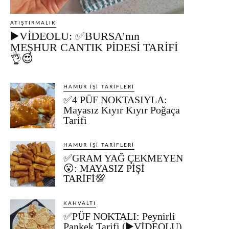
ATIŞTIRMALIK
▶️VİDEOLU: ✅BURSA’nın
MEŞHUR CANTIK PİDESİ TARİFİ
👌😍
HAMUR İŞI TARIFLERI
✅4 PÜF NOKTASIYLA:
Mayasız Kıyır Kıyır Poğaça
Tarifi
HAMUR İŞI TARIFLERI
✅GRAM YAĞ ÇEKMEYEN
😮: MAYASIZ PİŞİ
TARİFİ💯
KAHVALTI
✅PÜF NOKTALI: Peynirli
Pankek Tarifi (▶️VİDEOLU)