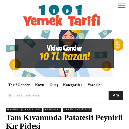
Tarif Gönder
Kayıt
Giriş
Kategoriler
Yazarlar
Ara
Tarif veya malzeme ara
HAMUR İŞI TARIFLERI
KAHVALTI
ŞEFIN TAVSIYESI
Tam Kıvamında Patatesli Peynirli
Kır Pidesi