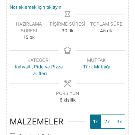
Not eklemek için tıklayın
HAZIRLAMA
PIŞIRME SÜRESI
TOPLAM SÜRE
SÜRESI
30
dk
45
dk
15
dk
KATEGORI
MUTFAK
Kahvaltı
,
Pide ve Pizza
Türk Mutfağı
Tarifleri
PORSIYON
6
kisilik
MALZEMELER
1x
2x
3x