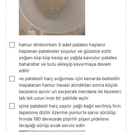
▢
hamur dinlenirken 3 adet patates haşlanır
haşlanan patatesler soyulur ve güzelce ezilir
soğanı küp küp kesip az yağda kavrulur patates
baharatlar ve tuzu ekleyip kavurmaya devam
edilir
▢
ve patatesli harç soğuması için kenarda bekletilir
mayalanan hamur havası alındıktan sonra küçük
bezelere ayrılır un serperek merdane ile bezeleri
tek tek uzun ince bir şekilde açılır
▢
içine patatesli harç yayılır yağlı kağıt serilmiş fırın
tepsisine dizilir ûzerine yumurta sarısı sûrülûp
fırında 180 derecede pişirilir pişen pidelere
terayağı sûrüp sıcak servis edin