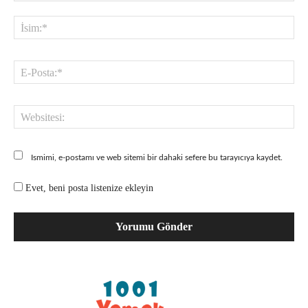
Yorum:
İsi
E-
Pos
Web
Ismimi, e-postamı ve web sitemi bir dahaki sefere bu tarayıcıya kaydet.
Evet, beni posta listenize ekleyin