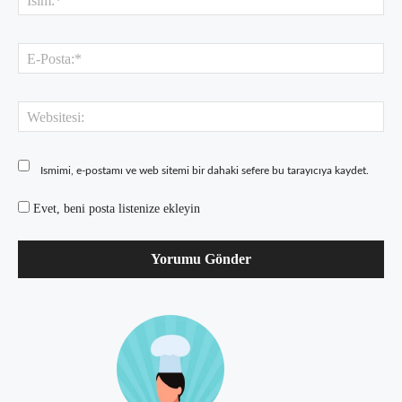
E-
Pos
Web
Ismimi, e-postamı ve web sitemi bir dahaki sefere bu tarayıcıya kaydet.
Evet, beni posta listenize ekleyin