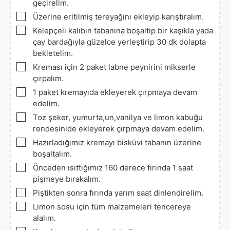
geçirelim.
▢
Üzerine eritilmiş tereyağını ekleyip karıştıralım.
▢
Kelepçeli kalıbın tabanına boşaltıp bir kaşıkla yada
çay bardağıyla güzelce yerleştirip 30 dk dolapta
bekletelim.
▢
Kreması için 2 paket labne peynirini mikserle
çırpalım.
▢
1 paket kremayıda ekleyerek çırpmaya devam
edelim.
▢
Toz şeker, yumurta,un,vanilya ve limon kabuğu
rendesinide ekleyerek çırpmaya devam edelim.
▢
Hazırladığımız kremayı bisküvi tabanın üzerine
boşaltalım.
▢
Önceden ısıttığımız 160 derece fırında 1 saat
pişmeye bırakalım.
▢
Piştikten sonra fırında yarım saat dinlendirelim.
▢
Limon sosu için tüm malzemeleri tencereye
alalım.