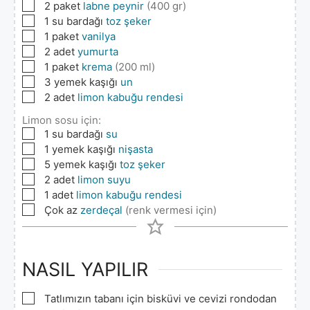
▢
2
paket
labne peynir
(400 gr)
▢
1
su bardağı
toz şeker
▢
1
paket
vanilya
▢
2
adet
yumurta
▢
1
paket
krema
(200 ml)
▢
3
yemek kaşığı
un
▢
2
adet
limon kabuğu rendesi
Limon sosu için:
▢
1
su bardağı
su
▢
1
yemek kaşığı
nişasta
▢
5
yemek kaşığı
toz şeker
▢
2
adet
limon suyu
▢
1
adet
limon kabuğu rendesi
▢
Çok az
zerdeçal
(renk vermesi için)
NASIL YAPILIR
▢
Tatlımızın tabanı için bisküvi ve cevizi rondodan