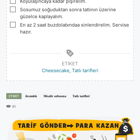
▢
Koyulaşıncaya kadar pişirelim.
▢
Sosumuz soğuduktan sonra tatlının üzerine
güzelce kaplayalım.
▢
En az 2 saat buzdolabındaa sinlendirelim. Servise
hazır.
ETIKET
Cheesecake
,
Tatlı tarifleri
ETIKET
ikramlık
Misafir sofrasına
Tatlı tarifleri
91