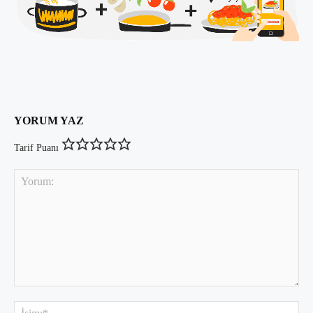
YORUM YAZ
Tarif Puanı
Yorum:
İsi