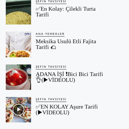
ŞEFIN TAVSIYESI
✅En Kolay: Çilekli Turta
Tarifi
ANA YEMEKLER
Meksika Usulü Etli Fajita
Tarifi 🌮
ŞEFIN TAVSIYESI
ADANA İŞİ ❗Bici Bici Tarifi
👌(▶️VİDEOLU)
ŞEFIN TAVSIYESI
✅EN KOLAY Aşure Tarifi
(▶️VİDEOLU)