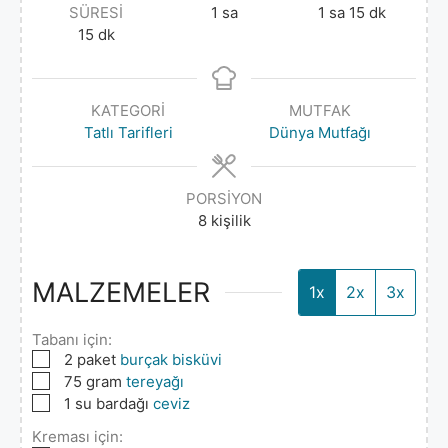
SÜRESI
1
sa
1
sa
15
dk
15
dk
KATEGORI
MUTFAK
Tatlı Tarifleri
Dünya Mutfağı
PORSIYON
8
kişilik
MALZEMELER
1x
2x
3x
Tabanı için:
▢
2
paket
burçak bisküvi
▢
75
gram
tereyağı
▢
1
su bardağı
ceviz
Kreması için: