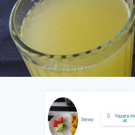
Yazara m
Senay
at