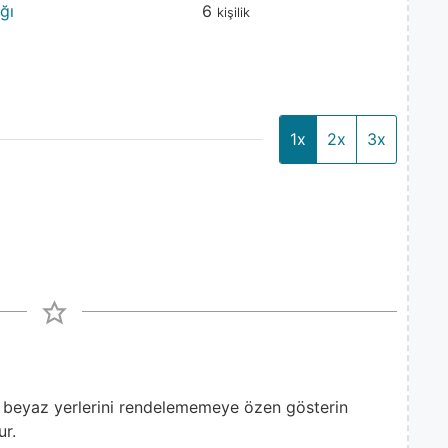
ğı
6
kişilik
1x
2x
3x
n beyaz yerlerini rendelememeye özen gösterin
ur.