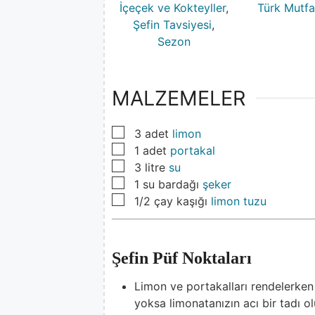
İçeçek ve Kokteyller
,
Türk Mutfa
Şefin Tavsiyesi
,
Sezon
MALZEMELER
▢
3
adet
limon
▢
1
adet
portakal
▢
3
litre
su
▢
1
su bardağı
şeker
▢
1/2
çay kaşığı
limon tuzu
Şefin Püf Noktaları
Limon ve portakalları rendelerke
yoksa limonatanızın acı bir tadı ol