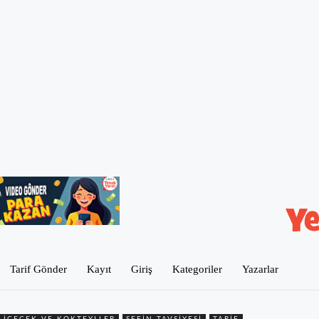
Tarif Gönder
Kayıt
Giriş
Kategoriler
Yazarlar
İÇECEK VE KOKTEYLLER
ŞEFIN TAVSIYESI
TARIF