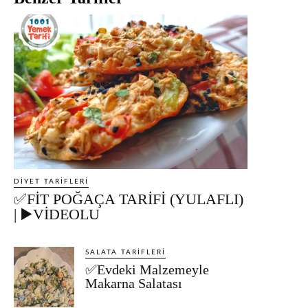
DIYET TARIFLERI
✅FİT POĞAÇA TARİFİ (YULAFLI)
| ▶️VİDEOLU
SALATA TARIFLERI
✅Evdeki Malzemeyle
Makarna Salatası