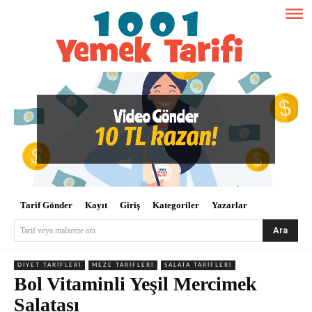
Tarif Gönder
Kayıt
Giriş
Kategoriler
Yazarlar
Ara
Tarif veya malzeme ara
DIYET TARIFLERI
MEZE TARIFLERI
SALATA TARIFLERI
Bol Vitaminli Yeşil Mercimek
Salatası