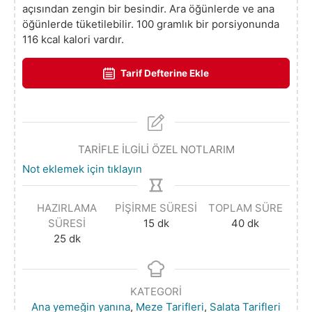
açısından zengin bir besindir. Ara öğünlerde ve ana
öğünlerde tüketilebilir. 100 gramlık bir porsiyonunda
116 kcal kalori vardır.
Tarif Defterine Ekle
TARİFLE İLGİLİ ÖZEL NOTLARIM
Not eklemek için tıklayın
HAZIRLAMA
PIŞIRME SÜRESI
TOPLAM SÜRE
SÜRESI
15
dk
40
dk
25
dk
KATEGORI
Ana yemeğin yanına
,
Meze Tarifleri
,
Salata Tarifleri