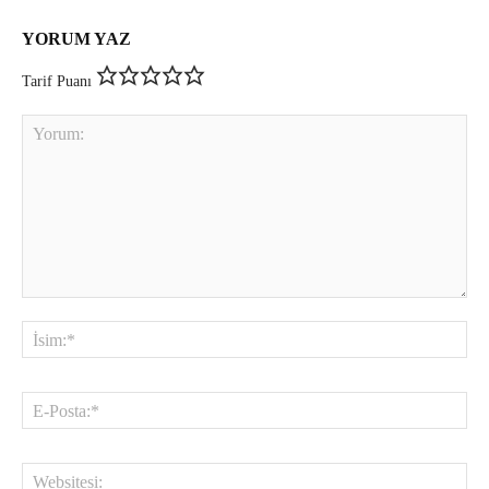
YORUM YAZ
Tarif Puanı
Yorum:
İsi
E-
Pos
Web