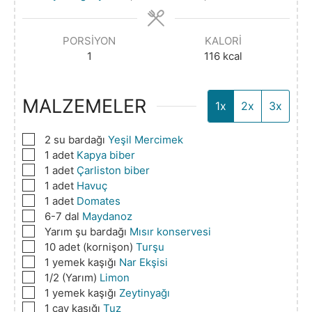
PORSIYON
KALORI
1
116
kcal
MALZEMELER
1x
2x
3x
▢
2
su bardağı
Yeşil Mercimek
▢
1
adet
Kapya biber
▢
1
adet
Çarliston biber
▢
1
adet
Havuç
▢
1
adet
Domates
▢
6-7
dal
Maydanoz
▢
Yarım
şu bardağı
Mısır konservesi
▢
10
adet (kornişon)
Turşu
▢
1
yemek kaşığı
Nar Ekşisi
▢
1/2
(Yarım)
Limon
▢
1
yemek kaşığı
Zeytinyağı
▢
1
çay kaşığı
Tuz