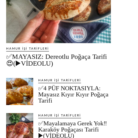
HAMUR İŞI TARIFLERI
✅MAYASIZ: Dereotlu Poğaça Tarifi
😍(▶️VİDEOLU)
HAMUR İŞI TARIFLERI
✅4 PÜF NOKTASIYLA:
Mayasız Kıyır Kıyır Poğaça
Tarifi
HAMUR İŞI TARIFLERI
✅Mayalamaya Gerek Yok‼️
Karaköy Poğaçası Tarifi
▶️(VİDEOLU)