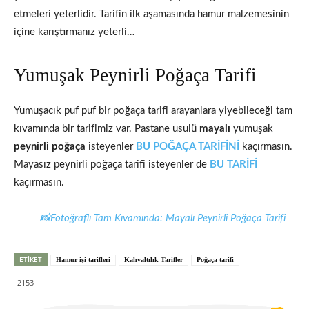
etmeleri yeterlidir. Tarifin ilk aşamasında hamur malzemesinin
içine karıştırmanız yeterli…
Yumuşak Peynirli Poğaça Tarifi
Yumuşacık puf puf bir poğaça tarifi arayanlara yiyebileceği tam
kıvamında bir tarifimiz var. Pastane usulü
mayalı
yumuşak
peynirli poğaça
isteyenler
BU POĞAÇA TARİFİNİ
kaçırmasın.
Mayasız peynirli poğaça tarifi isteyenler de
BU TARİFİ
kaçırmasın.
📸Fotoğraflı Tam Kıvamında: Mayalı Peynirli Poğaça Tarifi
ETIKET
Hamur işi tarifleri
Kahvaltılık Tarifler
Poğaça tarifi
2153