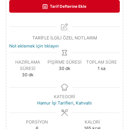
Tarif Defterine Ekle
TARİFLE İLGİLİ ÖZEL NOTLARIM
Not eklemek için tıklayın
HAZIRLAMA
PIŞIRME SÜRESI
TOPLAM SÜRE
SÜRESI
30
dk
1
sa
30
dk
KATEGORI
Hamur İşi Tarifleri
,
Kahvaltı
PORSIYON
KALORI
6
165
kcal