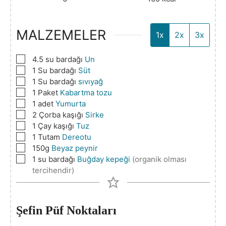
MALZEMELER
1x
2x
3x
▢
4.5
su bardağı
Un
▢
1
Su bardağı
Süt
▢
1
Su bardağı
sıvıyağ
▢
1
Paket
Kabartma tozu
▢
1
adet
Yumurta
▢
2
Çorba kaşığı
Sirke
▢
1
Çay kaşığı
Tuz
▢
1
Tutam
Dereotu
▢
150g
Beyaz peynir
▢
1
su bardağı
Buğday kepeği
(organik olması
tercihendir)
Şefin Püf Noktaları