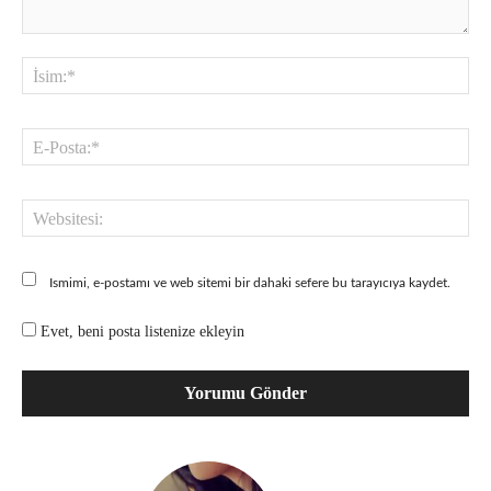
Yorum:
İsi
E-
Pos
Web
Ismimi, e-postamı ve web sitemi bir dahaki sefere bu tarayıcıya kaydet.
Evet, beni posta listenize ekleyin