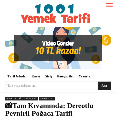
Tarif Gönder
Kayıt
Giriş
Kategoriler
Yazarlar
Ara
Tarif veya malzeme ara
HAMUR İŞI TARIFLERI
KAHVALTI
📸Tam Kıvamında: Dereotlu
Peynirli Poğaça Tarifi