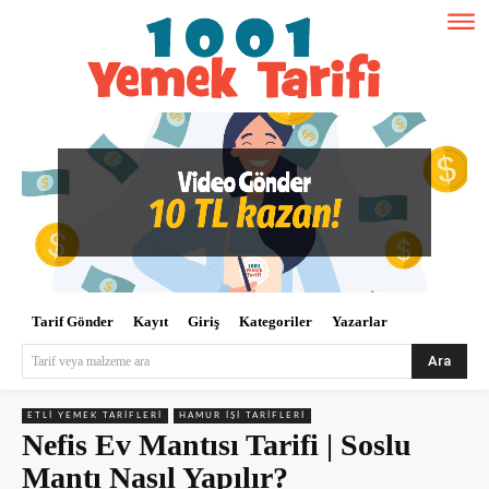
Tarif Gönder
Kayıt
Giriş
Kategoriler
Yazarlar
Ara
Tarif veya malzeme ara
ETLI YEMEK TARIFLERI
HAMUR İŞI TARIFLERI
Nefis Ev Mantısı Tarifi | Soslu
Mantı Nasıl Yapılır?