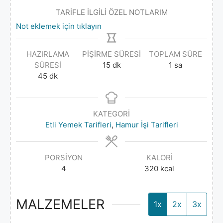
TARİFLE İLGİLİ ÖZEL NOTLARIM
Not eklemek için tıklayın
HAZIRLAMA
PIŞIRME SÜRESI
TOPLAM SÜRE
SÜRESI
15
dk
1
sa
45
dk
KATEGORI
Etli Yemek Tarifleri
,
Hamur İşi Tarifleri
PORSIYON
KALORI
4
320
kcal
MALZEMELER
1x
2x
3x