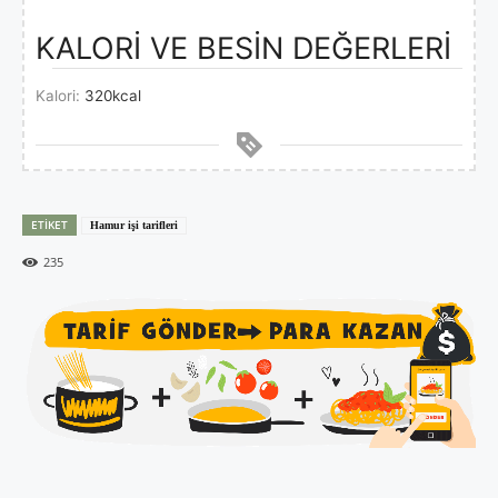
KALORİ VE BESİN DEĞERLERİ
Kalori:
320
kcal
ETIKET
Hamur işi tarifleri
235