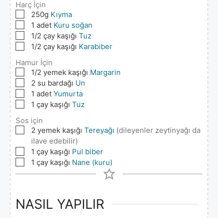
Harç İçin
▢
250g
Kıyma
▢
1
adet
Kuru soğan
▢
1/2
çay kaşığı
Tuz
▢
1/2
çay kaşığı
Karabiber
Hamur İçin
▢
1/2
yemek kaşığı
Margarin
▢
2
su bardağı
Un
▢
1
adet
Yumurta
▢
1
çay kaşığı
Tuz
Sos için
▢
2
yemek kaşığı
Tereyağı
(dileyenler zeytinyağı da
ilave edebilir)
▢
1
çay kaşığı
Pul biber
▢
1
çay kaşığı
Nane (kuru)
NASIL YAPILIR