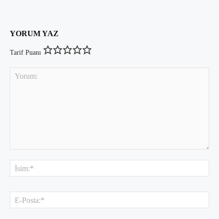
YORUM YAZ
Tarif Puanı
Yorum:
İsi
E-
Pos