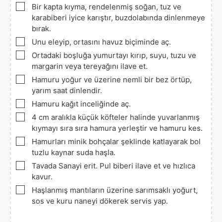
▢
Bir kapta kıyma, rendelenmiş soğan, tuz ve
karabiberi iyice karıştır, buzdolabında dinlenmeye
bırak.
▢
Unu eleyip, ortasını havuz biçiminde aç.
▢
Ortadaki boşluğa yumurtayı kırıp, suyu, tuzu ve
margarin veya tereyağını ilave et.
▢
Hamuru yoğur ve üzerine nemli bir bez örtüp,
yarım saat dinlendir.
▢
Hamuru kağıt inceliğinde aç.
▢
4 cm aralıkla küçük köfteler halinde yuvarlanmış
kıymayı sıra sıra hamura yerleştir ve hamuru kes.
▢
Hamurları minik bohçalar şeklinde katlayarak bol
tuzlu kaynar suda haşla.
▢
Tavada Sanayi erit. Pul biberi ilave et ve hızlıca
kavur.
▢
Haşlanmış mantıların üzerine sarımsaklı yoğurt,
sos ve kuru naneyi dökerek servis yap.