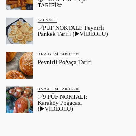
TARİFİ💯
KAHVALTI
✅PÜF NOKTALI: Peynirli
Pankek Tarifi (▶️VİDEOLU)
HAMUR İŞI TARIFLERI
Peynirli Poğaça Tarifi
HAMUR İŞI TARIFLERI
✅9 PÜF NOKTALI:
Karaköy Poğaçası
(▶️VİDEOLU)